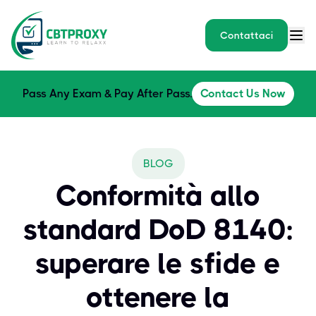
Contattaci
Pass Any Exam & Pay After Pass.
Contact Us Now
BLOG
Conformità allo
standard DoD 8140:
superare le sfide e
ottenere la