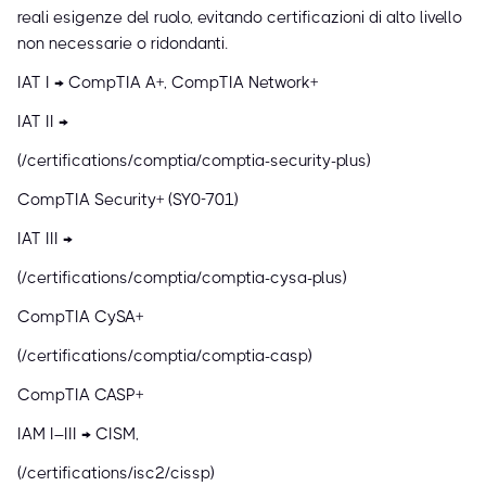
reali esigenze del ruolo, evitando certificazioni di alto livello
non necessarie o ridondanti.
IAT I → CompTIA A+, CompTIA Network+
IAT II →
(/certifications/comptia/comptia-security-plus)
CompTIA Security+ (SY0-701)
IAT III →
(/certifications/comptia/comptia-cysa-plus)
CompTIA CySA+
(/certifications/comptia/comptia-casp)
CompTIA CASP+
IAM I–III → CISM,
(/certifications/isc2/cissp)