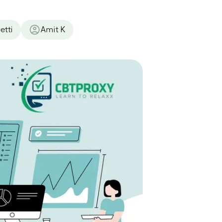
etti
Amit K