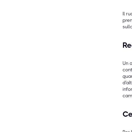
Il r
pren
sull
Re
Un a
cont
quan
d'al
info
cam
Ce