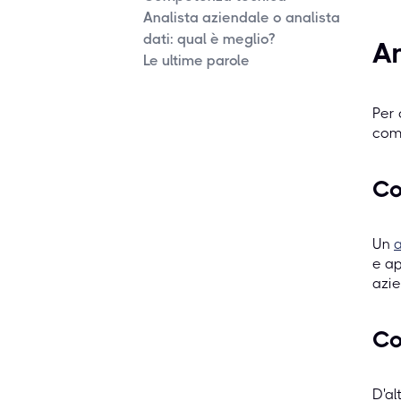
Analista aziendale o analista
dati: qual è meglio?
An
Le ultime parole
Per 
com
Co
Un
a
e ap
azie
Co
D'al