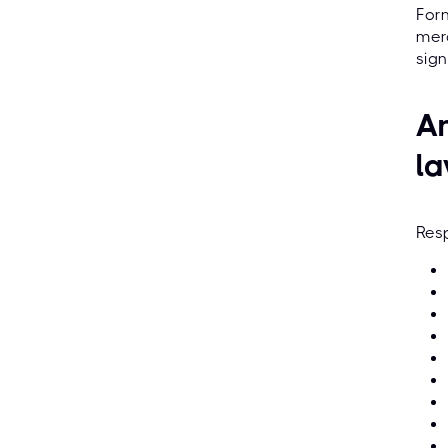
Forn
merc
sign
An
la
Resp