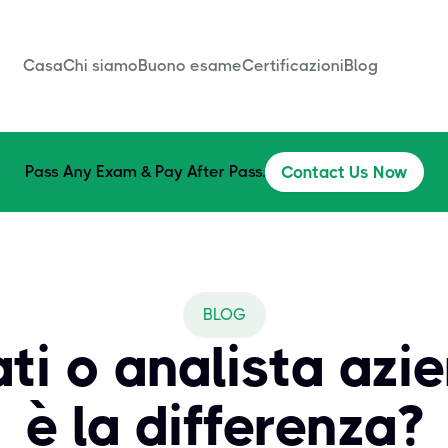
Casa
Chi siamo
Buono esame
Certificazioni
Blog
Pass Any Exam & Pay After Pass.
Contact Us Now
BLOG
ti o analista azi
è la differenza?