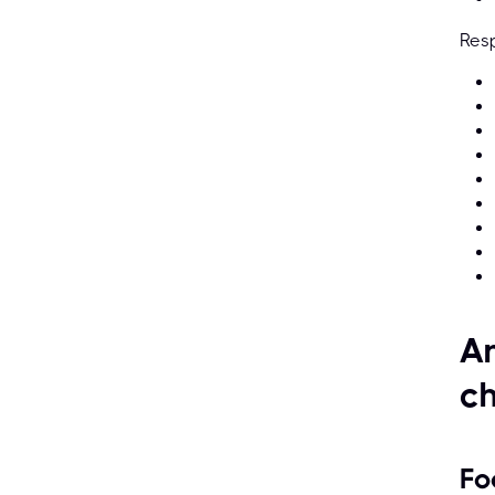
Resp
An
ch
Fo