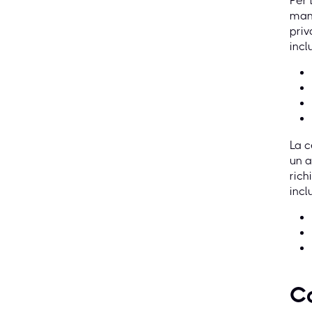
Per 
mana
priv
incl
La c
un a
rich
incl
C