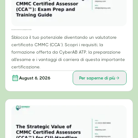
Il tuo percorso per diventare un valutatore certificato CMMC (CCA™): guida alla preparazione all'esame e alla formazione.
Sblocca il tuo potenziale diventando un valutatore
certificato CMMC (CCA™). Scopri i requisiti, la
formazione offerta da CyberAB ATP, la preparazione
all'esame e i vantaggi di carriera di questa importante
certificazione.
August 6, 2026
Per saperne di più