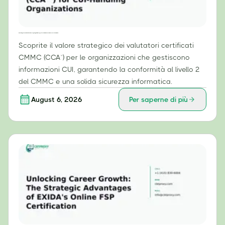
Il valore strategico dei valutatori certificati CMMC (CCA™) per le organizzazioni che gestiscono informazioni CUI (Controlled Unclassified Information).
Scoprite il valore strategico dei valutatori certificati
CMMC (CCA™) per le organizzazioni che gestiscono
informazioni CUI, garantendo la conformità al livello 2
del CMMC e una solida sicurezza informatica.
August 6, 2026
Per saperne di più