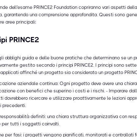
de dell'esame PRINCE2 Foundation copriranno vari aspetti dell
, garantendo una comprensione approfondita. Questi sono gen
tre aree principali:
cipi PRINCE2
gli obblighi guida e delle buone pratiche che determinano se un 
ivamente gestito secondo i principi PRINCE2. I principi sono sett
i applicati affinché un progetto sia considerato un progetto PRIN
icazione aziendale continua: Ogni progetto deve avere una chiara
icazione con benefici che superino i costi e i rischi. - Imparare dal
tti dovrebbero ricercare e utilizzare proattivamente le lezioni app
i precedenti.
 responsabilità definiti: una chiara struttura organizzativa con res
 per tutti i soggetti coinvolti.
e per fasi: i progetti vengono pianificati, monitorati e controllati 