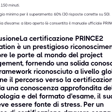
 150 minuti.
io minimo per il superamento: 60% (30 risposte corrette su 50).
ia d'esame: a libro aperto (è consentito il manuale ufficiale PRIN
sioneLa certificazione PRINCE2
tion è un prestigioso riconoscime
re le porte al mondo del project
ement, fornendo una solida conos
framework riconosciuto a livello glo
e il percorso verso la certificazio
da una conoscenza approfondita de
logia e del formato d'esame, il s
ve essere fonte di stress. Per un