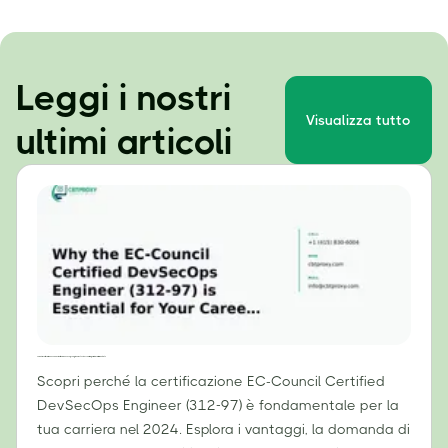
Leggi i nostri
Visualizza tutto
ultimi articoli
Perché la certificazione EC-Council Certified DevSecOps Engineer (312-97) è essenziale per la tua carriera nel 2024
Scopri perché la certificazione EC-Council Certified
DevSecOps Engineer (312-97) è fondamentale per la
tua carriera nel 2024. Esplora i vantaggi, la domanda di