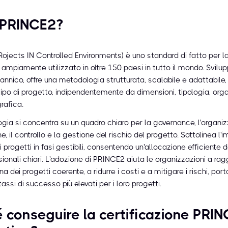
 PRINCE2?
ojects IN Controlled Environments) è uno standard di fatto per l
, ampiamente utilizzato in oltre 150 paesi in tutto il mondo. Svilu
annico, offre una metodologia strutturata, scalabile e adattabile,
tipo di progetto, indipendentemente da dimensioni, tipologia, org
rafica.
gia si concentra su un quadro chiaro per la governance, l'organiz
ne, il controllo e la gestione del rischio del progetto. Sottolinea l'
i progetti in fasi gestibili, consentendo un'allocazione efficiente d
sionali chiari. L'adozione di PRINCE2 aiuta le organizzazioni a ra
 dei progetti coerente, a ridurre i costi e a mitigare i rischi, por
tassi di successo più elevati per i loro progetti.
 conseguire la certificazione PRI