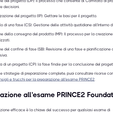
ne del progetto (DP): Il processo che consente al Comitato di pr
e decisioni.
izzazione del progetto (IP): Gettare le basi per il progetto.
lo di una fase (CS): Gestione delle attività quotidiane all'interno d
e della consegna del prodotto (MP): Il processo per la creazione 
izzati.
e del confine di fase (SB): Revisione di una fase e pianificazione 
siva.
a di un progetto (CP): la fase finale per la conclusione del proget
 e strategie di preparazione complete, puoi consultare risorse c
nsigli e trucchi per la preparazione all'esame PRINCE2
.
razione all'esame PRINCE2 Foundat
zione efficace è la chiave del successo per qualsiasi esame di