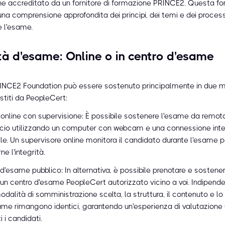
ne accreditato da un fornitore di formazione PRINCE2. Questa f
una comprensione approfondita dei principi, dei temi e dei proces
e l'esame.
à d'esame: Online o in centro d'esame
NCE2 Foundation può essere sostenuto principalmente in due m
stiti da PeopleCert:
nline con supervisione: È possibile sostenere l'esame da remot
ficio utilizzando un computer con webcam e una connessione inte
ile. Un supervisore online monitora il candidato durante l'esame p
ne l'integrità.
d'esame pubblico: In alternativa, è possibile prenotare e sostene
un centro d'esame PeopleCert autorizzato vicino a voi. Indipen
odalità di somministrazione scelta, la struttura, il contenuto e lo 
ame rimangono identici, garantendo un'esperienza di valutazione
i i candidati.