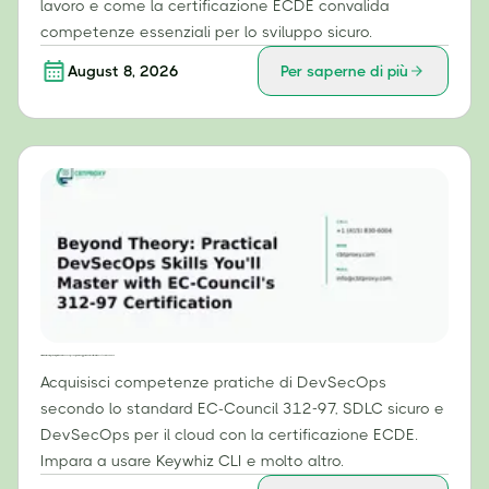
lavoro e come la certificazione ECDE convalida
competenze essenziali per lo sviluppo sicuro.
August 8, 2026
Per saperne di più
Oltre la teoria: competenze pratiche di DevSecOps che padroneggerai con la certificazione 312-97 di EC-Council.
Acquisisci competenze pratiche di DevSecOps
secondo lo standard EC-Council 312-97, SDLC sicuro e
DevSecOps per il cloud con la certificazione ECDE.
Impara a usare Keywhiz CLI e molto altro.