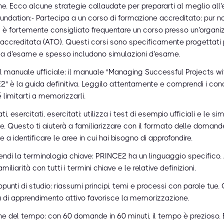
one. Ecco alcune strategie collaudate per prepararti al meglio al
ndation:- Partecipa a un corso di formazione accreditato: pur 
o, è fortemente consigliato frequentare un corso presso un'organi
accreditata (ATO). Questi corsi sono specificamente progettati 
a d'esame e spesso includono simulazioni d'esame.
il manuale ufficiale: il manuale "Managing Successful Projects wi
" è la guida definitiva. Leggilo attentamente e comprendi i conc
 limitarti a memorizzarli.
ti, esercitati, esercitati: utilizza i test di esempio ufficiali e le si
. Questo ti aiuterà a familiarizzare con il formato delle domande, 
 a identificare le aree in cui hai bisogno di approfondire.
di la terminologia chiave: PRINCE2 ha un linguaggio specifico. A
miliarità con tutti i termini chiave e le relative definizioni.
punti di studio: riassumi principi, temi e processi con parole tue
 di apprendimento attivo favorisce la memorizzazione.
e del tempo: con 60 domande in 60 minuti, il tempo è prezioso. E