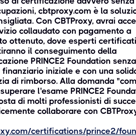
so di certificazione davvero senza
upazioni, cbtproxy.com è la soluzi
nsigliata. Con CBTProxy, avrai acc
vizio collaudato con pagamento a
ato ottenuto, dove esperti certificati
iranno il conseguimento della
icazione PRINCE2 Foundation senza
o finanziario iniziale e con una solid
ia di rimborso. Alla domanda "co
 superare l'esame PRINCE2 Foundat
posta di molti professionisti di succ
icemente collaborare con CBTProxy
xy.com/certifications/prince2/fou