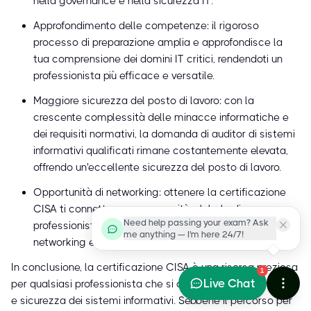
nella governance e nella sicurezza IT.
Approfondimento delle competenze: il rigoroso
processo di preparazione amplia e approfondisce la
tua comprensione dei domini IT critici, rendendoti un
professionista più efficace e versatile.
Maggiore sicurezza del posto di lavoro: con la
crescente complessità delle minacce informatiche e
dei requisiti normativi, la domanda di auditor di sistemi
informativi qualificati rimane costantemente elevata,
offrendo un'eccellente sicurezza del posto di lavoro.
Opportunità di networking: ottenere la certificazione
CISA ti connette a una comunità globale di
Need help passing your exam? Ask
professionisti ISACA, favorendo preziose opportunità di
me anything — I'm here 24/7!
networking e condivisione delle conoscenze.
In conclusione, la certificazione CISA è una risorsa preziosa
1
Live Chat
per qualsiasi professionista che si occupi di audit, controllo
e sicurezza dei sistemi informativi. Sebbene il percorso per