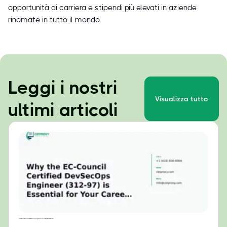
opportunità di carriera e stipendi più elevati in aziende
rinomate in tutto il mondo.
Leggi i nostri
Visualizza tutto
ultimi articoli
Perché la certificazione EC-Council Certified DevSecOps Engineer (312-97) è essenziale per la tua carriera nel 2024