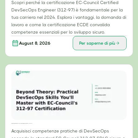
Scopri perché la certificazione EC-Council Certified
DevSecOps Engineer (312-97) è fondamentale per la
tua carriera nel 2024. Esplora i vantaggi, la domanda di
lavoro e come la certificazione ECDE convalida
competenze essenziali per lo sviluppo sicuro.
August 8, 2026
Per saperne di più
Oltre la teoria: competenze pratiche di DevSecOps che padroneggerai con la certificazione 312-97 di EC-Council.
Acquisisci competenze pratiche di DevSecOps