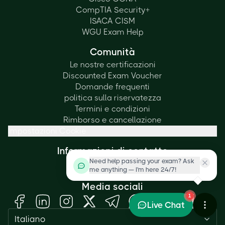
CompTIA Security+
ISACA CISM
WGU Exam Help
Comunità
Le nostre certificazioni
Discounted Exam Voucher
Domande frequenti
politica sulla riservatezza
Termini e condizioni
Rimborso e cancellazione
Impostazioni Cookie
Informazioni di contatto
Need help passing your exam? Ask
+1 (415) 830-6004
me anything — I'm here 24/7!
info@cbtproxy.com
Media sociali
1
Live Chat
Italiano