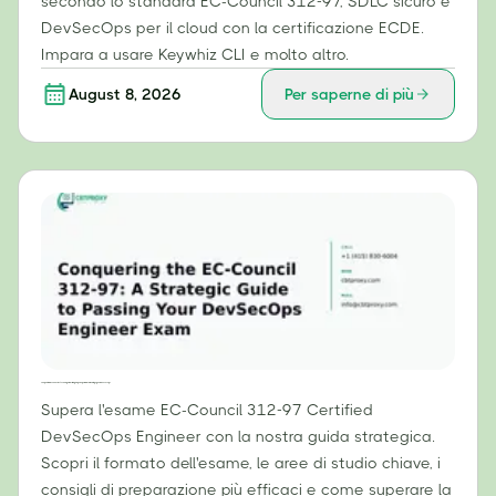
secondo lo standard EC-Council 312-97, SDLC sicuro e
DevSecOps per il cloud con la certificazione ECDE.
Impara a usare Keywhiz CLI e molto altro.
August 8, 2026
Per saperne di più
Conquistare l'EC-Council 312-97: una guida strategica per superare l'esame di ingegnere DevSecOps
Supera l'esame EC-Council 312-97 Certified
DevSecOps Engineer con la nostra guida strategica.
Scopri il formato dell'esame, le aree di studio chiave, i
consigli di preparazione più efficaci e come superare la