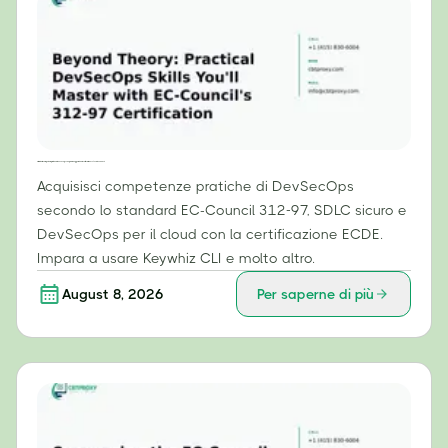
Oltre la teoria: competenze pratiche di DevSecOps che padroneggerai con la certificazione 312-97 di EC-Council.
Acquisisci competenze pratiche di DevSecOps
secondo lo standard EC-Council 312-97, SDLC sicuro e
DevSecOps per il cloud con la certificazione ECDE.
Impara a usare Keywhiz CLI e molto altro.
August 8, 2026
Per saperne di più