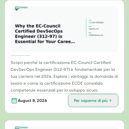
Perché la certificazione EC-Council Certified DevSecOps Engineer (312-97) è essenziale per la tua carriera nel 2024
Scopri perché la certificazione EC-Council Certified
DevSecOps Engineer (312-97) è fondamentale per la
tua carriera nel 2024. Esplora i vantaggi, la domanda di
lavoro e come la certificazione ECDE convalida
competenze essenziali per lo sviluppo sicuro.
August 8, 2026
Per saperne di più