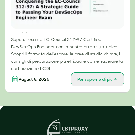
Conquistare l'EC-Council 312-97: una guida strategica per superare l'esame di ingegnere DevSecOps
Supera l'esame EC-Council 312-97 Certified
DevSecOps Engineer con la nostra guida strategica.
Scopri il formato dell'esame, le aree di studio chiave, i
consigli di preparazione più efficaci e come superare la
certificazione ECDE.
August 8, 2026
Per saperne di più