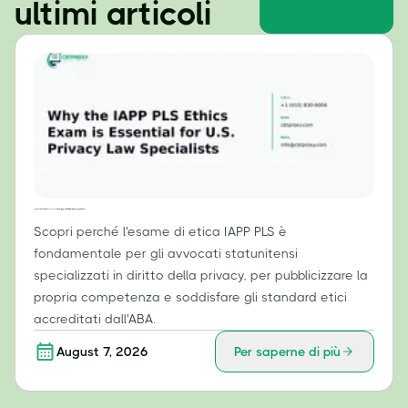
ultimi articoli
Perché l'esame di etica IAPP PLS è essenziale per gli specialisti in diritto della privacy negli Stati Uniti
Scopri perché l'esame di etica IAPP PLS è
fondamentale per gli avvocati statunitensi
specializzati in diritto della privacy, per pubblicizzare la
propria competenza e soddisfare gli standard etici
accreditati dall'ABA.
August 7, 2026
Per saperne di più