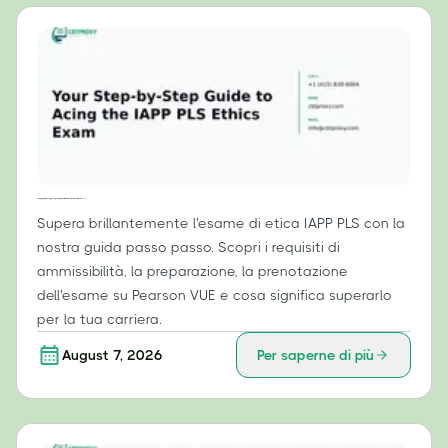
La tua guida passo passo per superare brillantemente l'esame di etica IAPP PLS
Supera brillantemente l'esame di etica IAPP PLS con la
nostra guida passo passo. Scopri i requisiti di
ammissibilità, la preparazione, la prenotazione
dell'esame su Pearson VUE e cosa significa superarlo
per la tua carriera.
August 7, 2026
Per saperne di più