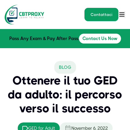
Contattaci
Pass Any Exam & Pay After Pass.
Contact Us Now
BLOG
Ottenere il tuo GED
da adulto: il percorso
verso il successo
GED for Adult
November 6, 2022