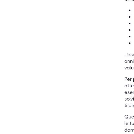
L'es
anni
valu
Per 
atte
eser
solv
ti d
Ques
le t
doma