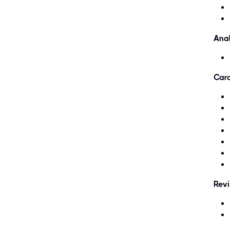
Anal
Cara
Revi