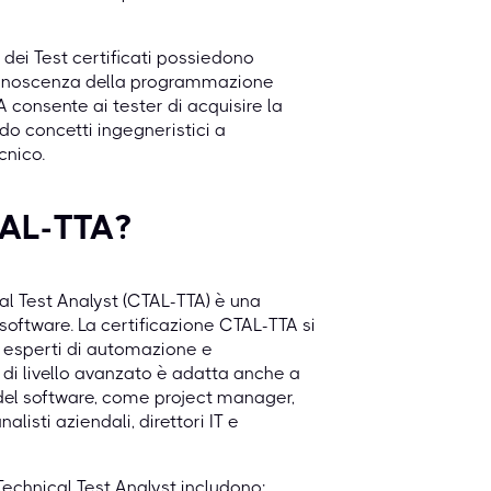
 dei Test certificati possiedono
conoscenza della programmazione
A consente ai tester di acquisire la
do concetti ingegneristici a
cnico.
TAL-TTA?
al Test Analyst (CTAL-TTA) è una
l software. La certificazione CTAL-TTA si
t, esperti di automazione e
a di livello avanzato è adatta anche a
del software, come project manager,
alisti aziendali, direttori IT e
echnical Test Analyst includono: