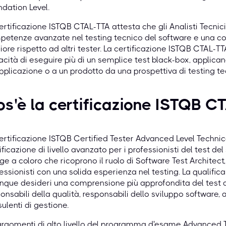
dation Level.
ertificazione ISTQB CTAL-TTA attesta che gli Analisti Tecnici
petenze avanzate nel testing tecnico del software e una 
iore rispetto ad altri tester. La certificazione ISTQB CTAL-TT
cità di eseguire più di un semplice test black-box, applican
pplicazione o a un prodotto da una prospettiva di testing te
s'è la certificazione ISTQB C
ertificazione ISTQB Certified Tester Advanced Level Technic
ificazione di livello avanzato per i professionisti del test de
lge a coloro che ricoprono il ruolo di Software Test Architec
essionisti con una solida esperienza nel testing. La qualific
nque desideri una comprensione più approfondita del test 
onsabili della qualità, responsabili dello sviluppo software, an
ulenti di gestione.
argomenti di alto livello del programma d'esame Advanced T