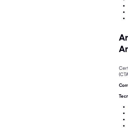
A
An
Cert
(CTA
Comp
Tecn