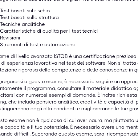
Test basati sul rischio
Test basati sulla struttura
Tecniche analitiche
Caratteristiche di qualità per i test tecnici
Revisioni
Strumenti di test e automazione
ame di livello avanzato ISTQB è una certificazione preziosa 
 di esperienza lavorativa nel test del software. Non si trat
tazione rigorosa delle competenze e delle conoscenze in q
prepararsi a questo esame, è necessario seguire un approcc
ntamente il programma, consultare il materiale didattico agg
citarsi con numerosi esempi di domande. È inoltre richiesta
ing, che includa pensiero analitico, creatività e capacit
istingueranno dagli altri candidati e miglioreranno le tue pros
to esame non è qualcosa di cui aver paura, ma piuttosto u
ue capacità e il tuo potenziale. È necessario avere una menta
nde difficili. Superando questo esame, sarai ricompensato pe