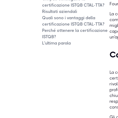
Foun
certificazione ISTQB CTAL-TTA?
Risultati aziendali
La c
Quali sono i vantaggi della
com
certificazione ISTQB CTAL-TTA?
migl
Perché ottenere la certificazione
capa
ISTQB?
un'a
L'ultima parola
Co
La c
cert
rivo
prof
chiu
resp
cons
Gli 