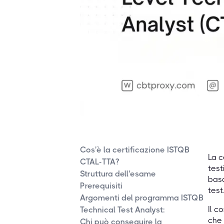
Cos'è la certificazione ISTQB
La c
CTAL-TTA?
test
Struttura dell'esame
basa
Prerequisiti
test.
Argomenti del programma ISTQB
Il c
Technical Test Analyst:
che 
Chi può conseguire la