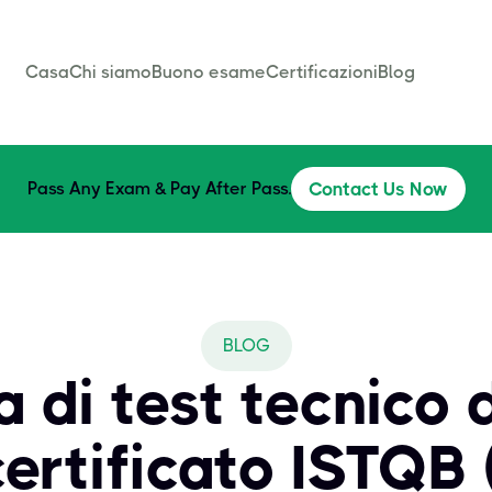
Casa
Chi siamo
Buono esame
Certificazioni
Blog
Pass Any Exam & Pay After Pass.
Contact Us Now
BLOG
 di test tecnico d
ertificato ISTQB