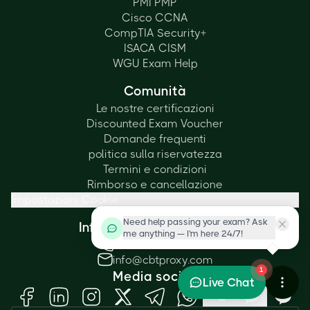
PMI PMP
Cisco CCNA
CompTIA Security+
ISACA CISM
WGU Exam Help
Comunità
Le nostre certificazioni
Discounted Exam Voucher
Domande frequenti
politica sulla riservatezza
Termini e condizioni
Rimborso e cancellazione
Impostazioni Cookie
Need help passing your exam? Ask
Informazioni di contatto
me anything — I'm here 24/7!
+1 (415) 830-6004
info@cbtproxy.com
1
Media sociali
Live Chat