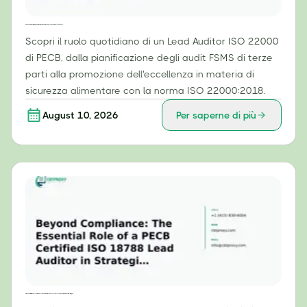
Dalla certificazione all'implementazione: il ruolo quotidiano di un Lead Auditor ISO 22000 di PECB.
Scopri il ruolo quotidiano di un Lead Auditor ISO 22000
di PECB, dalla pianificazione degli audit FSMS di terze
parti alla promozione dell'eccellenza in materia di
sicurezza alimentare con la norma ISO 22000:2018.
August 10, 2026
Per saperne di più
Oltre la conformità: il ruolo essenziale di un Lead Auditor certificato ISO 18788 da PECB nelle operazioni di sicurezza strategica.