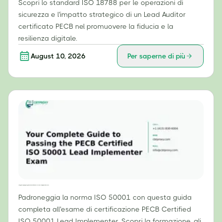
Scopri lo standard ISO 18788 per le operazioni di
sicurezza e l'impatto strategico di un Lead Auditor
certificato PECB nel promuovere la fiducia e la
resilienza digitale.
August 10, 2026
Per saperne di più
La tua guida completa per superare l'esame di certificazione PECB come Lead Implementer ISO 50001.
Padroneggia la norma ISO 50001 con questa guida
completa all'esame di certificazione PECB Certified
ISO 50001 Lead Implementer. Scopri la formazione, gli