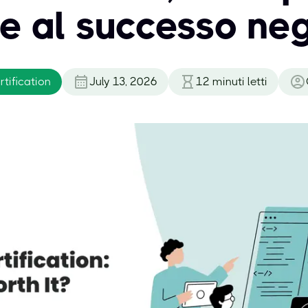
 e al successo neg
tification
July 13, 2026
12
minuti letti