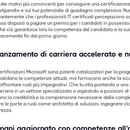
dei motivi più convincenti per conseguire una certificazione 
stipendio e sul tuo potenziale di guadagno complessivo. Nu
antemente che i professionisti IT certificati percepiscono sala
so disposti a pagare un premio per i candidati in possesso di
hé ciò garantisce loro la competenza del candidato e la sua
cacemente fin dal primo giorno.
anzamento di carriera accelerato e 
ertificazioni Microsoft sono potenti catalizzatori per la prog
alidano le competenze attuali, ma forniscono anche la si
affrontare ruoli più impegnativi. Che tu stia puntando a un
arriera in un settore specializzato o aspirando a posizioni di
ono la credibilità e la comprensione necessarie delle comp
re le porte a ruoli come architetto di soluzioni, ingegnere cl
rezza.
mani aggiornato con competenze all