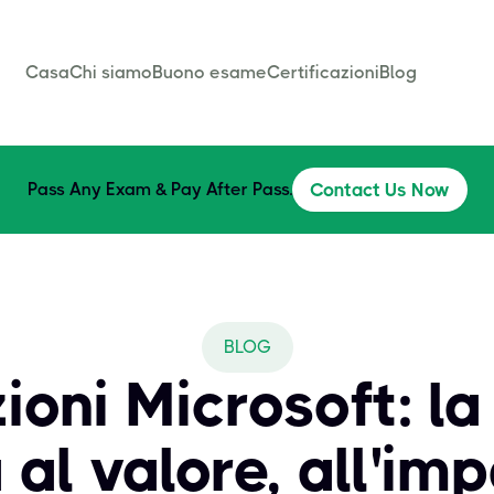
Casa
Chi siamo
Buono esame
Certificazioni
Blog
Pass Any Exam & Pay After Pass.
Contact Us Now
BLOG
ioni Microsoft: l
al valore, all'imp