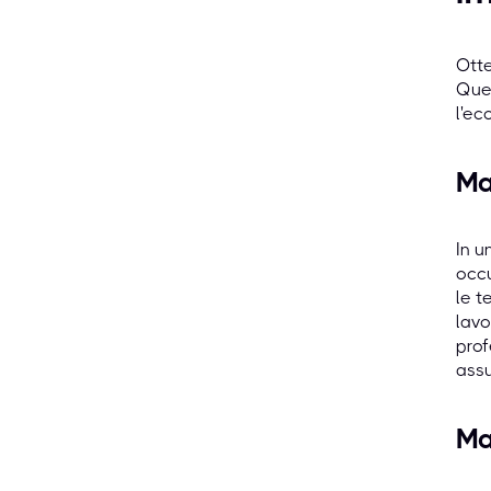
Otte
Ques
l'ec
Ma
In u
occu
le t
lavo
prof
assu
Ma