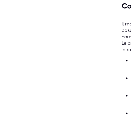
Co
Il m
basa
come
Le a
infr