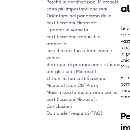
Perché le certificazioni Microsoft
a
sono più importanti che mai
Orientarsi nel panorama delle
certificazioni Microsoft
Le c
Il percorso verso la
cred
certificazione: requisiti e
vast
processo
la s
Investire nel tuo futuro: costi e
le p
valore
unic
Strategie di preparazione efficaci
Micr
per gli esami Microsoft
Prim
Ottieni la tua certificazione
comp
Microsoft con CBTProxy
nece
Massimizza la tua carriera con le
comp
certificazioni Microsoft
Conclusioni
Domande frequenti (FAQ)
Pe
im