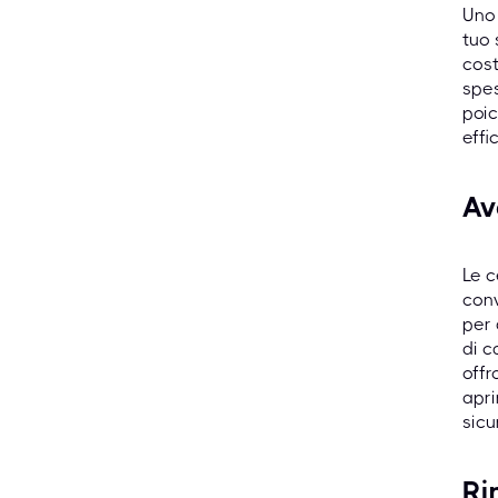
Uno 
tuo 
cost
spes
poic
effi
Av
Le c
conv
per 
di c
offr
apri
sicu
Ri