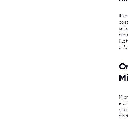
Il s
cost
sull
clou
Plat
all'
Or
Mi
Micr
e ai
più 
dire