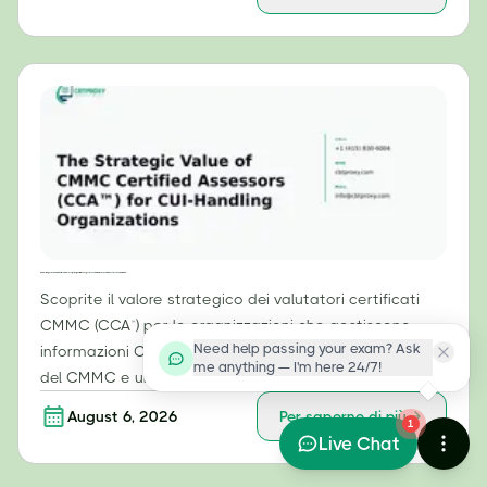
Il valore strategico dei valutatori certificati CMMC (CCA™) per le organizzazioni che gestiscono informazioni CUI (Controlled Unclassified Information).
Scoprite il valore strategico dei valutatori certificati
CMMC (CCA™) per le organizzazioni che gestiscono
Need help passing your exam? Ask
informazioni CUI, garantendo la conformità al livello 2
me anything — I'm here 24/7!
del CMMC e una solida sicurezza informatica.
August 6, 2026
Per saperne di più
1
Live Chat