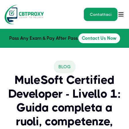
Contattaci
Pass Any Exam & Pay After Pass.
Contact Us Now
BLOG
MuleSoft Certified
Developer - Livello 1:
Guida completa a
ruoli, competenze,