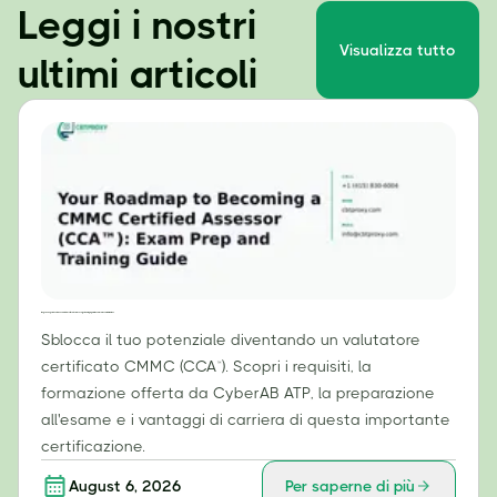
Leggi i nostri
Visualizza tutto
ultimi articoli
Il tuo percorso per diventare un valutatore certificato CMMC (CCA™): guida alla preparazione all'esame e alla formazione.
Sblocca il tuo potenziale diventando un valutatore
certificato CMMC (CCA™). Scopri i requisiti, la
formazione offerta da CyberAB ATP, la preparazione
all'esame e i vantaggi di carriera di questa importante
certificazione.
August 6, 2026
Per saperne di più