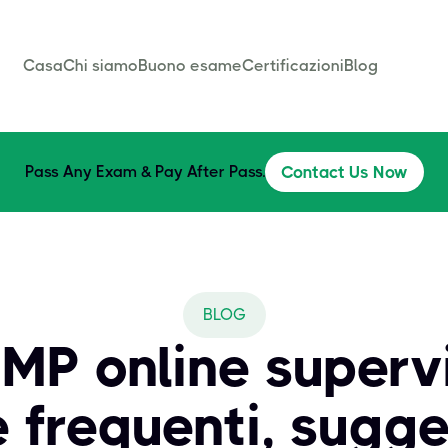
Casa
Chi siamo
Buono esame
Certificazioni
Blog
Pass Any Exam & Pay After Pass.
Contact Us Now
BLOG
MP online supervi
frequenti, sugge