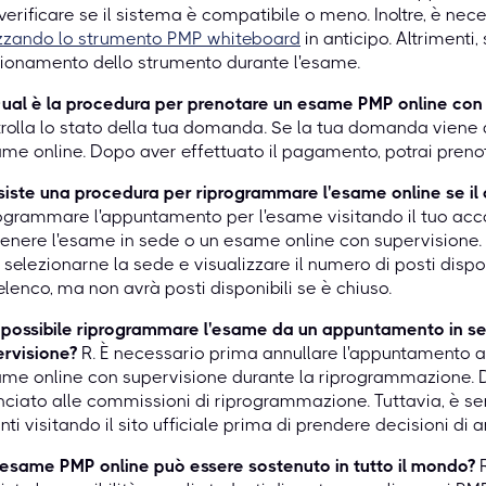
verificare se il sistema è compatibile o meno. Inoltre, è nec
izzando lo strumento PMP whiteboard
in anticipo. Altrimenti
ionamento dello strumento durante l'esame.
ual è la procedura per prenotare un esame PMP online con
rolla lo stato della tua domanda. Se la tua domanda viene 
ame online. Dopo aver effettuato il pagamento, potrai preno
siste una procedura per riprogrammare l'esame online se il
ogrammare l'appuntamento per l'esame visitando il tuo acc
enere l'esame in sede o un esame online con supervisione. 
 selezionarne la sede e visualizzare il numero di posti dispon
'elenco, ma non avrà posti disponibili se è chiuso.
 possibile riprogrammare l'esame da un appuntamento in s
rvisione?
R. È necessario prima annullare l'appuntamento at
ame online con supervisione durante la riprogrammazione. D
nciato alle commissioni di riprogrammazione. Tuttavia, è se
nti visitando il sito ufficiale prima di prendere decisioni 
'esame PMP online può essere sostenuto in tutto il mondo?
R