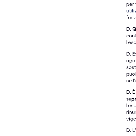
per 
util
funz
D. Q
cont
l'es
D. E
ripr
sost
puoi
nell
D. È
supe
l'es
rinu
vige
D. L