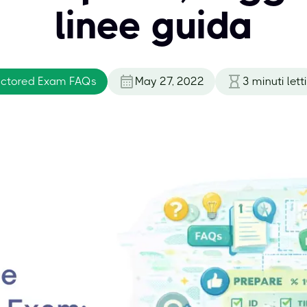
linee guida
octored Exam FAQs
May 27, 2022
3
minuti letti