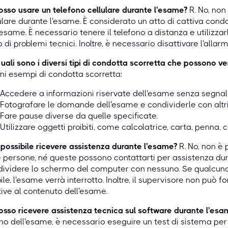
osso usare un telefono cellulare durante l'esame?
R. No, non 
ulare durante l'esame. È considerato un atto di cattiva cond
'esame. È necessario tenere il telefono a distanza e utilizzar
 di problemi tecnici. Inoltre, è necessario disattivare l'allarm
uali sono i diversi tipi di condotta scorretta che possono ve
ni esempi di condotta scorretta:
Accedere a informazioni riservate dell'esame senza segnal
Fotografare le domande dell'esame e condividerle con altri
Fare pause diverse da quelle specificate.
Utilizzare oggetti proibiti, come calcolatrice, carta, penna, ce
 possibile ricevere assistenza durante l'esame?
R. No, non è 
e persone, né queste possono contattarti per assistenza du
ividere lo schermo del computer con nessuno. Se qualcuno 
bile, l'esame verrà interrotto. Inoltre, il supervisore non può 
tive al contenuto dell'esame.
osso ricevere assistenza tecnica sul software durante l'esa
no dell'esame, è necessario eseguire un test di sistema per ve