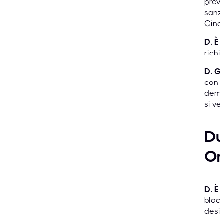
prev
sanz
Cina
D. È
rich
D. G
con 
dema
si v
Du
On
D. È
bloc
desi