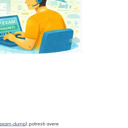
on-exam-dump
), potresti avere