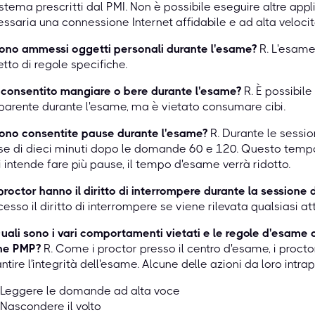
istema prescritti dal PMI. Non è possibile eseguire altre app
ssaria una connessione Internet affidabile e ad alta velocit
ono ammessi oggetti personali durante l'esame?
R. L'esame 
etto di regole specifiche.
 consentito mangiare o bere durante l'esame?
R. È possibile
parente durante l'esame, ma è vietato consumare cibi.
ono consentite pause durante l'esame?
R. Durante le sessio
e di dieci minuti dopo le domande 60 e 120. Questo tempo
i intende fare più pause, il tempo d'esame verrà ridotto.
 proctor hanno il diritto di interrompere durante la sessione
esso il diritto di interrompere se viene rilevata qualsiasi at
uali sono i vari comportamenti vietati e le regole d'esame 
ine PMP?
R. Come i proctor presso il centro d'esame, i procto
ntire l'integrità dell'esame. Alcune delle azioni da loro intra
Leggere le domande ad alta voce
Nascondere il volto