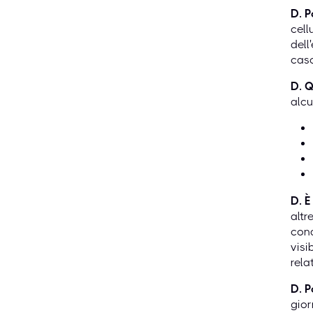
D. P
cell
dell
caso
D. Q
alcu
D. È
altr
cond
visi
rela
D. P
gior