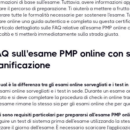
rmazioni di base sull'esame. Tuttavia, avere informazioni 
iare il percorso di preparazione. Ti aiuterà a mettere a frut
rare tutte le formalità necessarie per sostenere l'esame. Tu
are online una guida autentica e completa su questa certifi
rticolo dettagliato sulle FAQ relative all'esame PMP online 
icoltà e ti metterà immediatamente sulla strada giusta.
Q sull'esame PMP online con s
anificazione
ual è la differenza tra gli esami online sorvegliati e i test i
esami online sorvegliati e i test in sede. Durante un esame on
to e si deve completare la procedura di check-in online tr
'esame rimane lo stesso sia per gli esami online che per quell
i sono requisiti particolari per prepararsi all'esame PMP onl
uire un test di sistema prima dell'esame utilizzando la ste
izzare il giorno dell'esame. È necessario scaricare l'applic