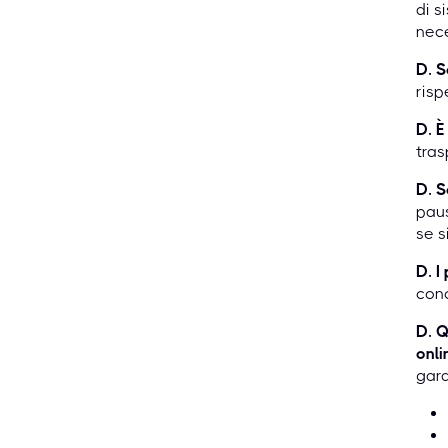
di s
nece
D. S
risp
D. È
tras
D. S
paus
se s
D. I
conc
D. Q
onl
gara