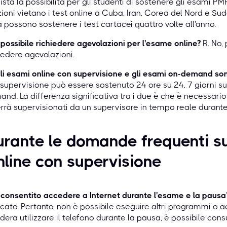
ista la possibilità per gli studenti di sostenere gli esami PM
ioni vietano i test online a Cuba, Iran, Corea del Nord e Sudan
 possono sostenere i test cartacei quattro volte all'anno.
 possibile richiedere agevolazioni per l'esame online?
R. No, 
iedere agevolazioni.
li esami online con supervisione e gli esami on-demand so
supervisione può essere sostenuto 24 ore su 24, 7 giorni s
nd. La differenza significativa tra i due è che è necessario 
errà supervisionati da un supervisore in tempo reale durante
rante le domande frequenti s
line con supervisione
 consentito accedere a Internet durante l'esame e la pausa
cato. Pertanto, non è possibile eseguire altri programmi o ac
dera utilizzare il telefono durante la pausa, è possibile consu