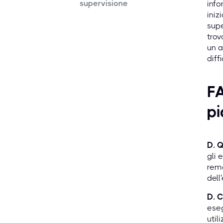
supervisione
info
iniz
supe
trov
un a
diff
FA
pi
D. Q
gli 
remo
dell
D. C
eseg
util