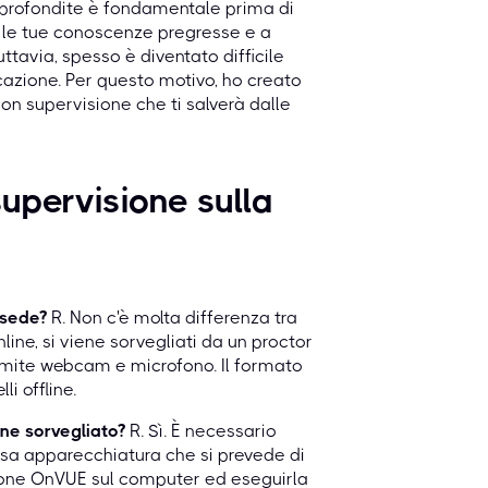
approfondite è fondamentale prima di
to le tue conoscenze pregresse e a
ttavia, spesso è diventato difficile
cazione.
Per questo motivo, ho creato
con supervisione che ti salverà dalle
upervisione sulla
n sede?
R. Non c'è molta differenza tra
line, si viene sorvegliati da un proctor
amite webcam e microfono. Il formato
i offline.
ine sorvegliato?
R. Sì. È necessario
ssa apparecchiatura che si prevede di
azione OnVUE sul computer ed eseguirla