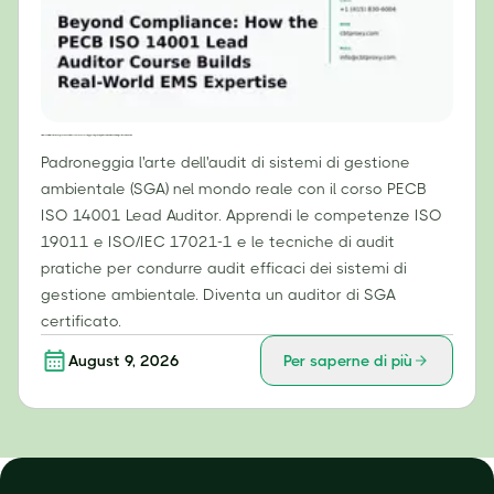
Oltre la conformità: come il corso per Lead Auditor ISO 14001 del PECB sviluppa competenze pratiche in materia di sistemi di gestione ambientale.
Padroneggia l'arte dell'audit di sistemi di gestione
ambientale (SGA) nel mondo reale con il corso PECB
ISO 14001 Lead Auditor. Apprendi le competenze ISO
19011 e ISO/IEC 17021-1 e le tecniche di audit
pratiche per condurre audit efficaci dei sistemi di
gestione ambientale. Diventa un auditor di SGA
certificato.
August 9, 2026
Per saperne di più