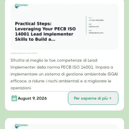
Passi pratici: sfruttare le competenze di responsabile dell'implementazione della norma PECB ISO 14001 per costruire un sistema di gestione ambientale efficace.
Sfrutta al meglio le tue competenze di Lead
Implementer della norma PECB ISO 14001. Impara a
implementare un sistema di gestione ambientale (SGA)
efficace, a ridurre i rischi ambientali e a migliorare le
operazioni.
August 9, 2026
Per saperne di più