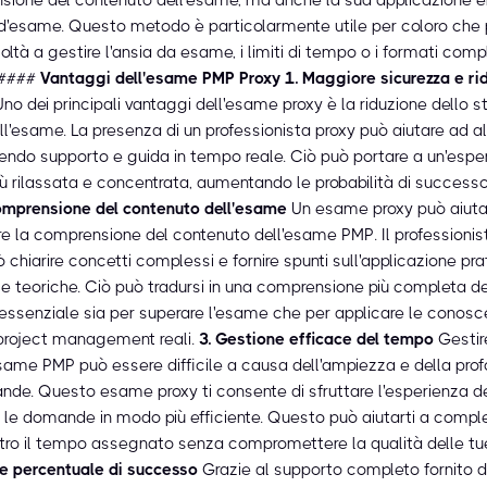
 d'esame. Questo metodo è particolarmente utile per coloro che
coltà a gestire l'ansia da esame, i limiti di tempo o i formati comp
 ####
Vantaggi dell'esame PMP Proxy
1. Maggiore sicurezza e ri
no dei principali vantaggi dell'esame proxy è la riduzione dello s
ll'esame. La presenza di un professionista proxy può aiutare ad al
rnendo supporto e guida in tempo reale. Ciò può portare a un'espe
ù rilassata e concentrata, aumentando le probabilità di success
omprensione del contenuto dell'esame
Un esame proxy può aiuta
re la comprensione del contenuto dell'esame PMP. Il professionist
 chiarire concetti complessi e fornire spunti sull'applicazione pra
 teoriche. Ciò può tradursi in una comprensione più completa de
 essenziale sia per superare l'esame che per applicare le conosc
 project management reali.
3. Gestione efficace del tempo
Gestir
esame PMP può essere difficile a causa dell'ampiezza e della prof
nde. Questo esame proxy ti consente di sfruttare l'esperienza de
e le domande in modo più efficiente. Questo può aiutarti a compl
tro il tempo assegnato senza compromettere la qualità delle tue
e percentuale di successo
Grazie al supporto completo fornito da