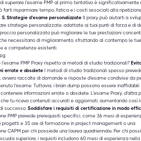
à di superare l'esame PMP al primo tentativo è significativamente
farti risparmiare tempo, fatica e i costi associati alla ripetizion
.
5. Strategie d'esame personalizzate
Il proxy può aiutarti a svil
e strategie personalizzate, adattate ai tuoi punti di forza e di 
roccio personalizzato può migliorare le tue prestazioni concent
 che necessitano di miglioramento, sfruttando al contempo le tu
 e competenze esistenti.
 l'esame PMP Proxy rispetto ai metodi di studio tradizionali?
Evit
ni errate e obsolete
I metodi di studio tradizionali spesso prevedo
, ovvero raccolte di domande e risposte d'esame condivise da 
nuto l'esame. Tuttavia, i brain dump possono essere inaffidabili 
contenere informazioni errate o obsolete. L'esame Proxy, d'altra p
 che tu riceva contenuti accurati e aggiornati, aumentando così l
 di successo.
Soddisfare i requisiti di certificazione in modo effi
one PMP prevede prerequisiti specifici, come 36 mesi di esperien
i progetti e 35 ore di formazione in project management o una
ione CAPM per chi possiede una laurea quadriennale. Per chi poss
scuola superiore, i requisiti includono 60 mesi di esperienza nell