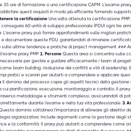
i e 35 ore di formazione o una certificazione CAPM. L'esame prox
soddisfare questi requisiti in modo più efficiente fornendo support
enere la certificazione
Una volta ottenuta la certificazione PMP,
conseguire 60 unità di sviluppo professionale (PDU) ogni tre anni
. L'esame proxy può fornire approfondimenti sulle migliori pratic
 e documentare queste PDU, garantendoti di rimanere certificat
 sulle ultime tendenze e pratiche di project management. ### A
ell'esame proxy PMP
1. Persone
Questa area si concentra sulle 
i necessarie per gestire e guidare efficacemente i team di proget
ome team building, risoluzione dei conflitti e stili di leadership. I
mpi pratici e scenari per aiutarti a comprendere e applicare quest
o
Il dominio del processo copre gli aspetti tecnici della gestione 
ra cui pianificazione, esecuzione, monitoraggio e controllo. Il prox
traverso metodologie e strumenti complessi, assicurandoti di pote
correttamente durante l'esame e nella tua vita professionale.
3. 
uesto dominio sottolinea l'importanza di allineare gli obiettivi d
ategia organizzativa. Include argomenti come la gestione degli s
nce e la conformità. Il proxy può aiutarti a comprendere come ori
te aziendale per raggiungere risultati di progetto di successo. #