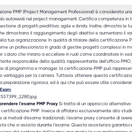
cazione PMP (Project Management Professional) è considerata una
 più autorevoli nel project management. Certifica competenze in t
 gestione di progetti predittiva, agile e ibrida. Inoltre, dimostra le 
he dimostrano il raggiungimento degli obiettivi e aumentano il va
la tua organizzazione. In qualità di titolare della certificazione P
come un professionista in grado di gestire progetti complessi in 
er coloro che mirano a eccellere in ruoli come coordinatore in sed
tente responsabile della qualità, rappresentante dell'ufficio PMO,
le di programma e manager, la certificazione PMP può rappresen
vo vantaggio per la carriera. Tuttavia, ottenere questa certificazi
a preparazione rigorosa, ed è qui che può essere utile considerare
 Exam
.
rendere l'esame PMP Proxy
Si tratta di un approccio alternativo
 certificazione PMP. Invece di affidarsi esclusivamente allo stud
e ai metodi d'esame tradizionali, l'esame proxy consente di aver
ista che vi assista durante l'esame. Questa assistenza garantisc
sione del contenuto dell'esame, ma anche la sua applicazione ef