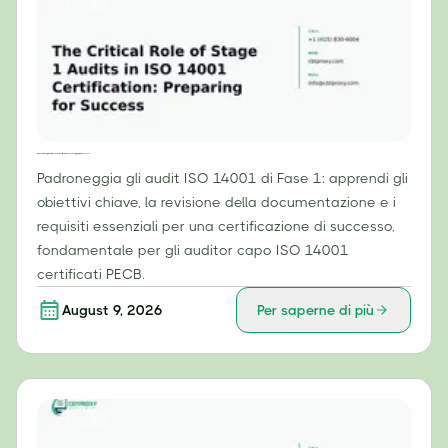
Il ruolo cruciale degli audit di Fase 1 nella certificazione ISO 14001: prepararsi al successo
Padroneggia gli audit ISO 14001 di Fase 1: apprendi gli
obiettivi chiave, la revisione della documentazione e i
requisiti essenziali per una certificazione di successo,
fondamentale per gli auditor capo ISO 14001
certificati PECB.
August 9, 2026
Per saperne di più