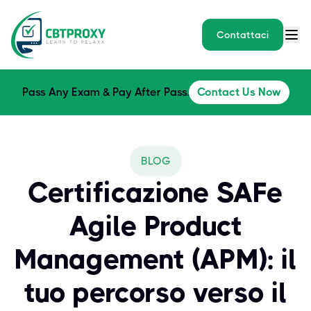
Contattaci
Pass Any Exam & Pay After Pass.
Contact Us Now
BLOG
Certificazione SAFe
Agile Product
Management (APM): il
tuo percorso verso il