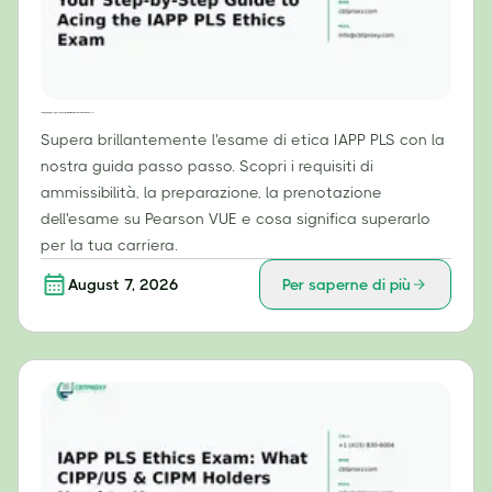
La tua guida passo passo per superare brillantemente l'esame di etica IAPP PLS
Supera brillantemente l'esame di etica IAPP PLS con la
nostra guida passo passo. Scopri i requisiti di
ammissibilità, la preparazione, la prenotazione
dell'esame su Pearson VUE e cosa significa superarlo
per la tua carriera.
August 7, 2026
Per saperne di più