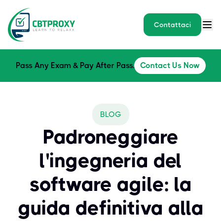
Contattaci
Pass Any Exam & Pay After Pass.
Contact Us Now
BLOG
Padroneggiare
l'ingegneria del
software agile: la
guida definitiva alla