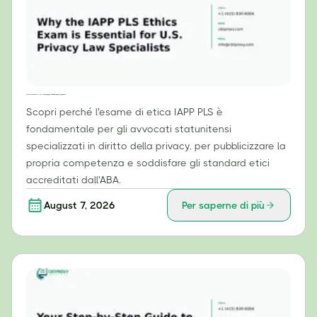
Perché l'esame di etica IAPP PLS è essenziale per gli specialisti in diritto della privacy negli Stati Uniti
Scopri perché l'esame di etica IAPP PLS è
fondamentale per gli avvocati statunitensi
specializzati in diritto della privacy, per pubblicizzare la
propria competenza e soddisfare gli standard etici
accreditati dall'ABA.
August 7, 2026
Per saperne di più