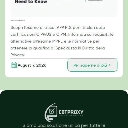
Esame di etica IAPP PLS: cosa devono sapere i titolari di certificazioni CIPP/US e CIPM
Scopri l'esame di etica IAPP PLS per i titolari delle
certificazioni CIPP/US e CIPM. Informati sui requisiti, le
alternative all'esame MPRE e le normative per
ottenere la qualifica di Specialista in Diritto della
Privacy.
August 7, 2026
Per saperne di più
Siamo una soluzione unica per tutte le