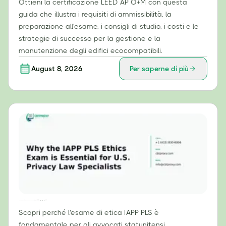
Ottieni la certificazione LEED AP O+M con questa
guida che illustra i requisiti di ammissibilità, la
preparazione all'esame, i consigli di studio, i costi e le
strategie di successo per la gestione e la
manutenzione degli edifici ecocompatibili.
August 8, 2026
Per saperne di più
Perché l'esame di etica IAPP PLS è essenziale per gli specialisti in diritto della privacy negli Stati Uniti
Scopri perché l'esame di etica IAPP PLS è
fondamentale per gli avvocati statunitensi