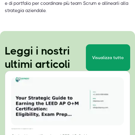
e di portfolio per coordinare più team Scrum e allinearli alla
strategia aziendale.
Leggi i nostri
Visualizza tutto
ultimi articoli
La tua guida strategica per ottenere la certificazione LEED AP O+M: requisiti, preparazione all'esame e consigli per il successo.