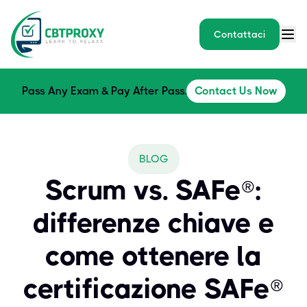
Contattaci
Pass Any Exam & Pay After Pass.
Contact Us Now
BLOG
Scrum vs. SAFe®:
differenze chiave e
come ottenere la
certificazione SAFe®