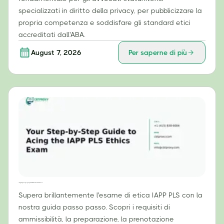
specializzati in diritto della privacy, per pubblicizzare la
propria competenza e soddisfare gli standard etici
accreditati dall'ABA.
August 7, 2026
Per saperne di più
La tua guida passo passo per superare brillantemente l'esame di etica IAPP PLS
Supera brillantemente l'esame di etica IAPP PLS con la
nostra guida passo passo. Scopri i requisiti di
ammissibilità, la preparazione, la prenotazione