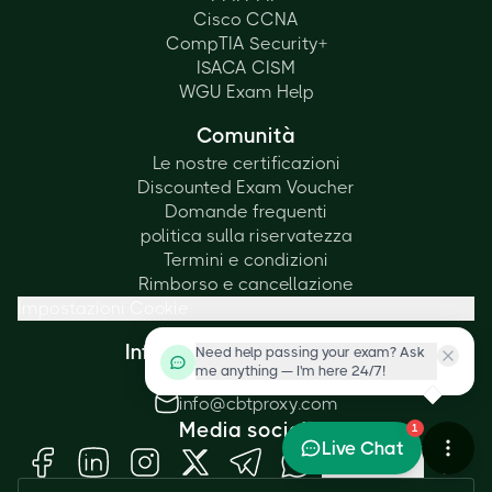
Cisco CCNA
CompTIA Security+
ISACA CISM
WGU Exam Help
Comunità
Le nostre certificazioni
Discounted Exam Voucher
Domande frequenti
politica sulla riservatezza
Termini e condizioni
Rimborso e cancellazione
Impostazioni Cookie
Informazioni di contatto
Need help passing your exam? Ask
me anything — I'm here 24/7!
+1 (415) 830-6004
info@cbtproxy.com
Media sociali
1
Live Chat