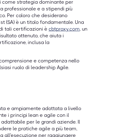
ati come strategia dominante per
ta professionale e a stipendi più
ico. Per coloro che desiderano
st (SA) è un titolo fondamentale. Una
i tali certificazioni è
cbtproxy.com
, un
sultato ottenuto, che aiuta i
tificazione, inclusa la
da comprensione e competenza nello
iasi ruolo di leadership Agile.
ta e ampiamente adottata a livello
 i principi lean e agile con il
adattabile per le grandi aziende. Il
ndere le pratiche agile a più team,
egia all'esecuzione per raggiungere