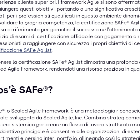
rienze cliente superiori. I framework Agile si sono afferm
iungere questi obiettivi, portando a una significativa cresci
ati per i professionisti qualificati in questo ambiente dinam
alidare la propria competenza, la certificazione SAFe® Agili
rsa di riferimento per garantire il successo nell'ottenimento d
izio di esami di certificazione affidabile con pagamento a ri
essionisti a raggiungere con sicurezza i propri obiettivi di cer
ificazione SAFe Agilist
.
nere la certificazione SAFe® Agilist dimostra una profon
ed Agile Framework, rendendoti una risorsa preziosa in quals
os'è SAFe®?
®, o Scaled Agile Framework, è una metodologia riconosciu
ale, sviluppata da Scaled Agile, Inc. Combina strategicamente
iero sistemico per creare un flusso di lavoro strutturato ma 
obiettivo principale è consentire alle organizzazioni di este
rtimenti e persino interi portfolio, allineando così la strat