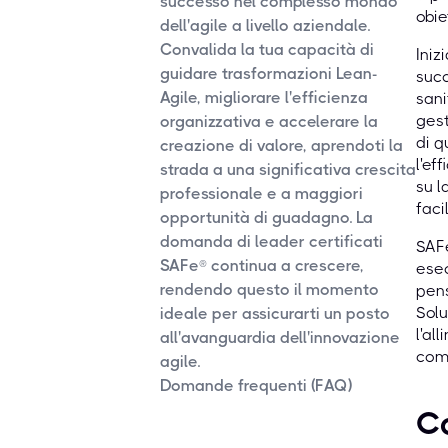
successo nel complesso mondo
obie
dell'agile a livello aziendale.
Convalida la tua capacità di
Iniz
guidare trasformazioni Lean-
succ
Agile, migliorare l'efficienza
sani
gest
organizzativa e accelerare la
di q
creazione di valore, aprendoti la
l'ef
strada a una significativa crescita
su l
professionale e a maggiori
faci
opportunità di guadagno. La
domanda di leader certificati
SAFe
SAFe® continua a crescere,
esec
rendendo questo il momento
pens
Solu
ideale per assicurarti un posto
l'al
all'avanguardia dell'innovazione
comp
agile.
Domande frequenti (FAQ)
Co