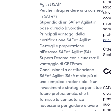
espe
Agilist (SA)?
ragg
Perché intraprendere una carriera
elev
in SAFe®?
conv
Stipendio di un SAFe® Agilist in
riso
base al ruolo lavorativo
serv
Principali vantaggi della
prof
cert
certificazione SAFe® Agilist
Dettagli e preparazione
Otte
all'esame SAFe® Agilist (SA)
Scal
Supera l'esame con sicurezza: il
vantaggio di CBTProxy
C
ConclusioneLa certificazione
SAFe® Agilist (SA) è molto più di
una semplice credenziale; è un
investimento strategico per il tuo
SAFe
glob
futuro professionale, che ti
pens
fornisce le competenze
suo 
necessarie per guidare e avere
dipa