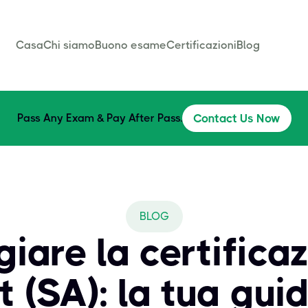
Casa
Chi siamo
Buono esame
Certificazioni
Blog
Pass Any Exam & Pay After Pass.
Contact Us Now
BLOG
iare la certifica
t (SA): la tua gui