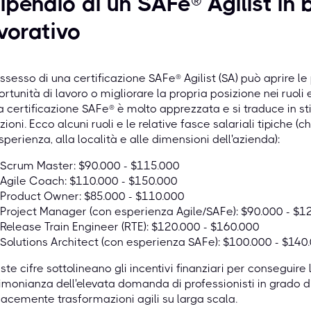
ipendio di un SAFe® Agilist in 
vorativo
ossesso di una certificazione SAFe® Agilist (SA) può aprire
rtunità di lavoro o migliorare la propria posizione nei ruoli 
a certificazione SAFe® è molto apprezzata e si traduce in st
zioni. Ecco alcuni ruoli e le relative fasce salariali tipiche 
esperienza, alla località e alle dimensioni dell'azienda):
Scrum Master: $90.000 - $115.000
Agile Coach: $110.000 - $150.000
Product Owner: $85.000 - $110.000
Project Manager (con esperienza Agile/SAFe): $90.000 - $1
Release Train Engineer (RTE): $120.000 - $160.000
Solutions Architect (con esperienza SAFe): $100.000 - $140
te cifre sottolineano gli incentivi finanziari per conseguire 
imonianza dell'elevata domanda di professionisti in grado 
cacemente trasformazioni agili su larga scala.