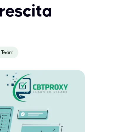
crescita
 Team