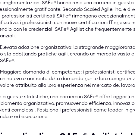
e implementazioni SAFe® hanno reso una carriera in questo
essionalmente gratificante. Secondo Scaled Agile, Inc. e dive
i professionisti certificati SAFe® rimangono eccezionalment
ificativo: i professionisti con nuove certificazioni IT spess
endio, con le credenziali SAFe® Agilist che frequentemente si
anziali.
Elevata adozione organizzativa: la stragrande maggioranza 
o sta adottando pratiche agili, creando un mercato vasto e in
SAFe®.
Maggiore domanda di competenze: i professionisti certifi
un notevole aumento della domanda per le loro competenze 
valore attribuito alla loro esperienza nel mercato del lavoro
e a queste statistiche, una carriera in SAFe® offre l'opportun
iamento organizzativo, promuovendo efficienza, innovazion
enti complessi. Posiziona i professionisti come leader in gra
ndale ed esecuzione.