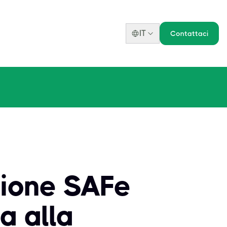
IT
Contattaci
zione SAFe
da alla