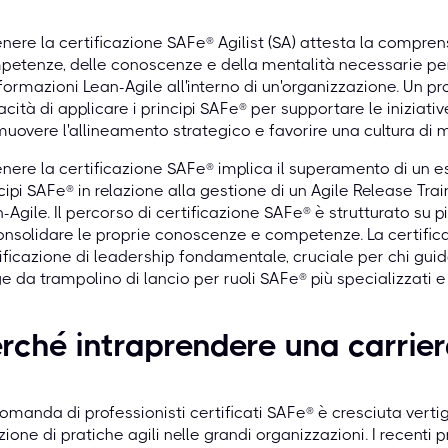
nere la certificazione SAFe® Agilist (SA) attesta la compren
etenze, delle conoscenze e della mentalità necessarie pe
formazioni Lean-Agile all'interno di un'organizzazione. Un pr
cità di applicare i principi SAFe® per supportare le iniziativ
uovere l'allineamento strategico e favorire una cultura di 
nere la certificazione SAFe® implica il superamento di un
cipi SAFe® in relazione alla gestione di un Agile Release Train
-Agile. Il percorso di certificazione SAFe® è strutturato su pi
onsolidare le proprie conoscenze e competenze. La certific
ificazione di leadership fondamentale, cruciale per chi gui
e da trampolino di lancio per ruoli SAFe® più specializzati e
rché intraprendere una carrie
omanda di professionisti certificati SAFe® è cresciuta ver
ione di pratiche agili nelle grandi organizzazioni. I recenti 