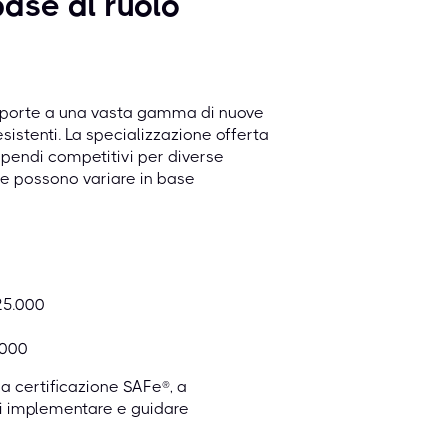
base al ruolo
 le porte a una vasta gamma di nuove
esistenti. La specializzazione offerta
ipendi competitivi per diverse
(che possono variare in base
25.000
.000
la certificazione SAFe®, a
di implementare e guidare