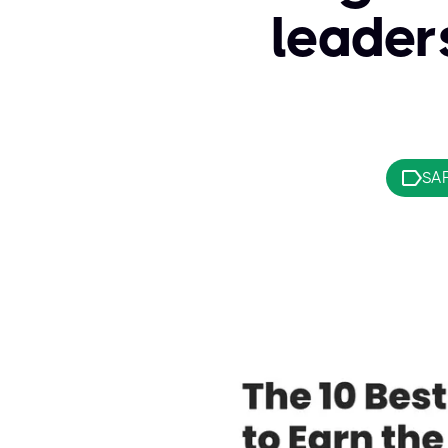
leaders
SA