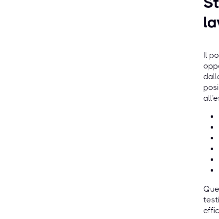
St
la
Il p
oppo
dall
posi
all'
Ques
test
effi