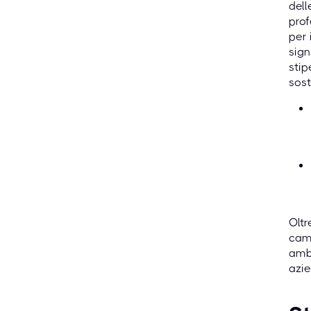
dell
prof
per 
sign
stip
sost
Oltr
camb
ambi
azie