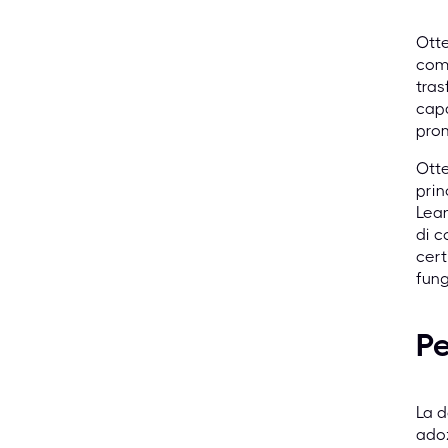
Otte
comp
tras
capa
prom
Otte
prin
Lean
di c
cert
fung
Pe
La d
adoz