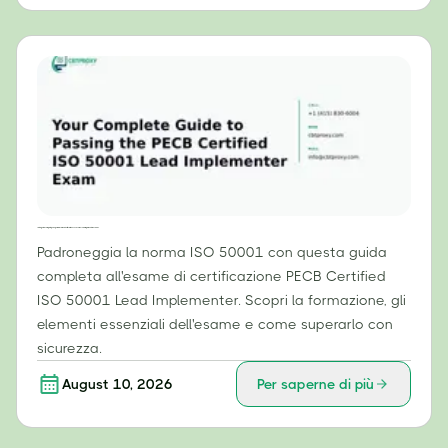
La tua guida completa per superare l'esame di certificazione PECB come Lead Implementer ISO 50001.
Padroneggia la norma ISO 50001 con questa guida
completa all'esame di certificazione PECB Certified
ISO 50001 Lead Implementer. Scopri la formazione, gli
elementi essenziali dell'esame e come superarlo con
sicurezza.
August 10, 2026
Per saperne di più