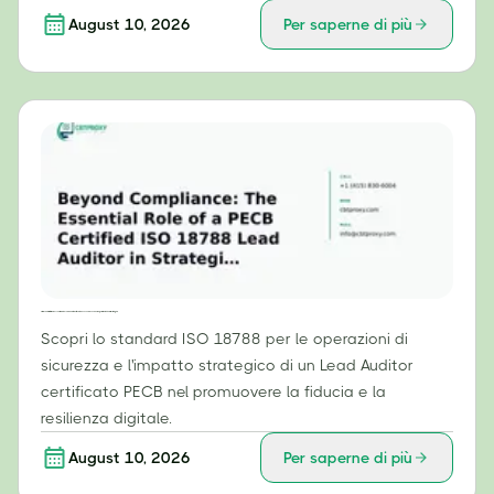
August 10, 2026
Per saperne di più
Oltre la conformità: il ruolo essenziale di un Lead Auditor certificato ISO 18788 da PECB nelle operazioni di sicurezza strategica.
Scopri lo standard ISO 18788 per le operazioni di
sicurezza e l'impatto strategico di un Lead Auditor
certificato PECB nel promuovere la fiducia e la
resilienza digitale.
August 10, 2026
Per saperne di più