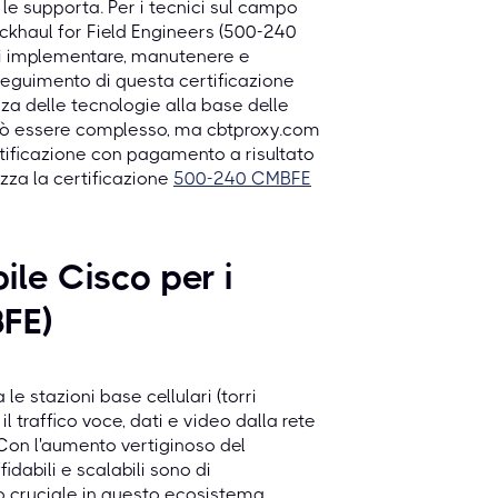
e le supporta. Per i tecnici sul campo
Backhaul for Field Engineers (500-240
di implementare, manutenere e
nseguimento di questa certificazione
a delle tecnologie alla base delle
e può essere complesso, ma cbtproxy.com
rtificazione con pagamento a risultato
zza la certificazione
500-240 CMBFE
le Cisco per i
FE)
 le stazioni base cellulari (torri
l traffico voce, dati e video dalla rete
. Con l'aumento vertiginoso del
idabili e scalabili sono di
o cruciale in questo ecosistema,