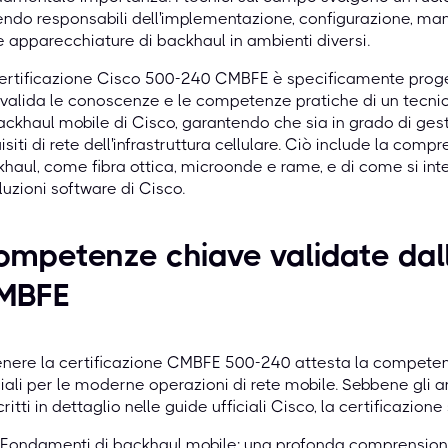
ndo responsabili dell'implementazione, configurazione, man
e apparecchiature di backhaul in ambienti diversi.
ertificazione Cisco 500-240 CMBFE è specificamente progett
alida le conoscenze e le competenze pratiche di un tecnic
ackhaul mobile di Cisco, garantendo che sia in grado di ges
isiti di rete dell'infrastruttura cellulare. Ciò include la com
haul, come fibra ottica, microonde e rame, e di come si integ
luzioni software di Cisco.
mpetenze chiave validate dall
MBFE
nere la certificazione CMBFE 500-240 attesta la competenza 
iali per le moderne operazioni di rete mobile. Sebbene gli 
ritti in dettaglio nelle guide ufficiali Cisco, la certificazio
Fondamenti di backhaul mobile: una profonda comprensione d