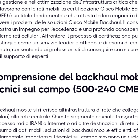
a gestione e nell'ottimizzazione dell'infrastruttura critica ch
lavorano con le reti mobili, la certificazione Cisco Mobile 
E) è un titolo fondamentale che attesta la loro capacità 
lvere i problemi delle soluzioni Cisco Mobile Backhaul. Il co
stra un impegno per l'eccellenza e una profonda conoscenz
rne reti cellulari. Affrontare il processo di certificazion
istingue come un servizio leader e affidabile di esami di ce
nuto, consentendo ai professionisti di conseguire con sicure
il supporto di esperti.
mprensione del backhaul mobi
cnici sul campo (500-240 CMB
ackhaul mobile si riferisce all'infrastruttura di rete che collega
ulari) alla rete centrale. Questo segmento cruciale trasporta i
ccesso radio (RAN) a Internet o ad altre destinazioni di rete
umo di dati mobili, soluzioni di backhaul mobile efficienti, aff
amentale importanza. I tecnici sul campo svolgono un ruol