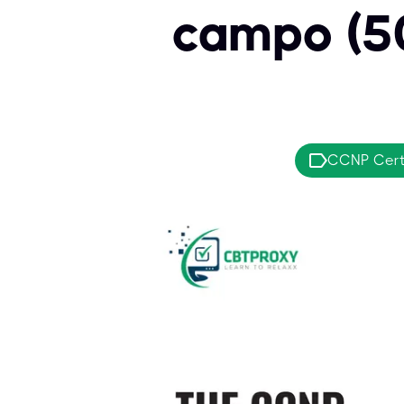
campo (50
CCNP Certi