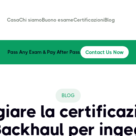
Casa
Chi siamo
Buono esame
Certificazioni
Blog
Pass Any Exam & Pay After Pass.
Contact Us Now
BLOG
are la certifica
ackhaul per inge