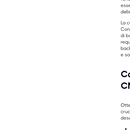
esse
dell
La c
Conv
di b
requ
back
e so
Co
C
Otte
cruc
desc