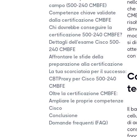
nell
campo (500-240 CMBFE)
che 
Competenze chiave validate
CMBF
dalla certificazione CMBFE
riso
Chi dovrebbe conseguire la
dimo
certificazione 500-240 CMBFE?
mode
Dettagli dell'esame Cisco 500-
si d
otte
240 CMBFE
con 
Affrontare le sfide della
preparazione alla certificazione
La tua scorciatoia per il successo:
Co
CBTProxy per Cisco 500-240
te
CMBFE
Oltre la certificazione CMBFE:
Ampliare le proprie competenze
Cisco
Il b
Conclusione
cell
di a
Domande frequenti (FAQ)
cons
fond