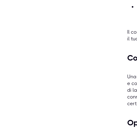
Il c
il t
Co
Una 
e co
di l
conn
cert
Op