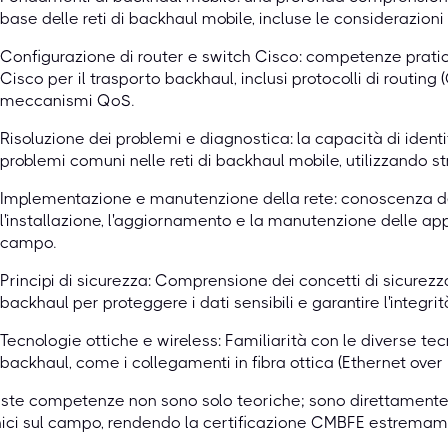
base delle reti di backhaul mobile, incluse le considerazioni
Configurazione di router e switch Cisco: competenze pratich
Cisco per il trasporto backhaul, inclusi protocolli di routin
meccanismi QoS.
Risoluzione dei problemi e diagnostica: la capacità di identif
problemi comuni nelle reti di backhaul mobile, utilizzando 
Implementazione e manutenzione della rete: conoscenza del
l'installazione, l'aggiornamento e la manutenzione delle ap
campo.
Principi di sicurezza: Comprensione dei concetti di sicurezza 
backhaul per proteggere i dati sensibili e garantire l'integrità
Tecnologie ottiche e wireless: Familiarità con le diverse tecnol
backhaul, come i collegamenti in fibra ottica (Ethernet over 
te competenze non sono solo teoriche; sono direttamente ap
ici sul campo, rendendo la certificazione CMBFE estremamen