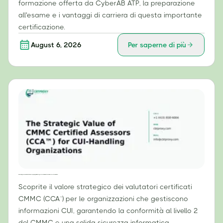
formazione offerta da CyberAB ATP, la preparazione
all'esame e i vantaggi di carriera di questa importante
certificazione.
August 6, 2026
Per saperne di più
Il valore strategico dei valutatori certificati CMMC (CCA™) per le organizzazioni che gestiscono informazioni CUI (Controlled Unclassified Information).
Scoprite il valore strategico dei valutatori certificati
CMMC (CCA™) per le organizzazioni che gestiscono
informazioni CUI, garantendo la conformità al livello 2
del CMMC e una solida sicurezza informatica.