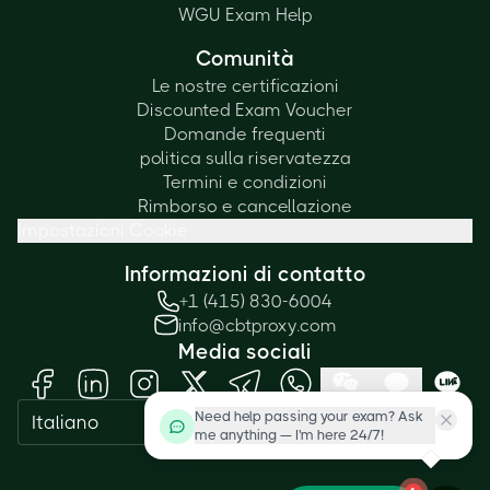
WGU Exam Help
Comunità
Le nostre certificazioni
Discounted Exam Voucher
Domande frequenti
politica sulla riservatezza
Termini e condizioni
Rimborso e cancellazione
Impostazioni Cookie
Informazioni di contatto
+1 (415) 830-6004
info@cbtproxy.com
Media sociali
Need help passing your exam? Ask
Italiano
me anything — I'm here 24/7!