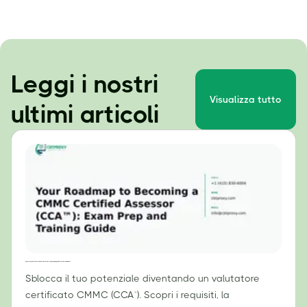
Leggi i nostri
Visualizza tutto
ultimi articoli
Il tuo percorso per diventare un valutatore certificato CMMC (CCA™): guida alla preparazione all'esame e alla formazione.
Sblocca il tuo potenziale diventando un valutatore
certificato CMMC (CCA™). Scopri i requisiti, la