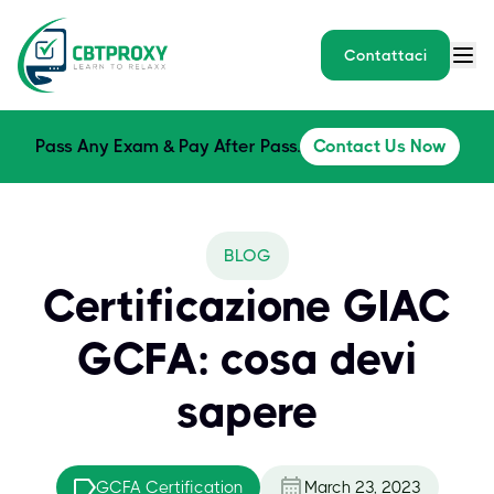
Contattaci
Pass Any Exam & Pay After Pass.
Contact Us Now
BLOG
Certificazione GIAC
GCFA: cosa devi
sapere
GCFA Certification
March 23, 2023