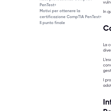
vuln
PenTest+
Motivi per ottenere la
In q
certificazione CompTIA PenTest+
Il punto finale
Co
La c
dive
L'es
conv
gest
I pr
adot
In