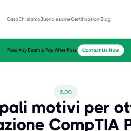
Casa
Chi siamo
Buono esame
Certificazioni
Blog
Pass Any Exam & Pay After Pass.
Contact Us Now
BLOG
ipali motivi per o
cazione CompTIA 