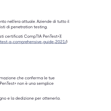
o nell'era attuale. Aziende di tutto il
sti di penetration testing.
sti certificati CompTIA PenTest+](
entest-a-comprehensive-guide-2021/
)
ormazione che conferma le tue
A PenTest+ non è una semplice
egno e la dedizione per ottenerla.