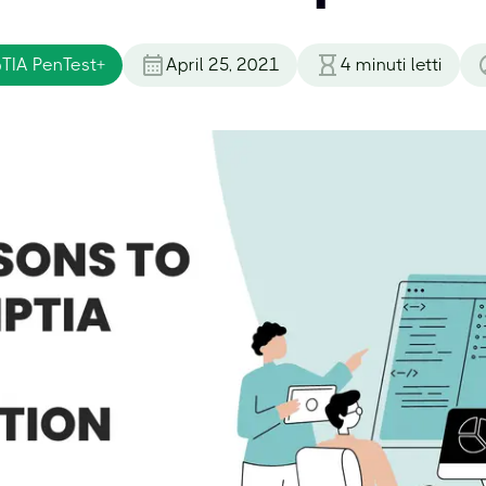
IA PenTest+
April 25, 2021
4
minuti letti