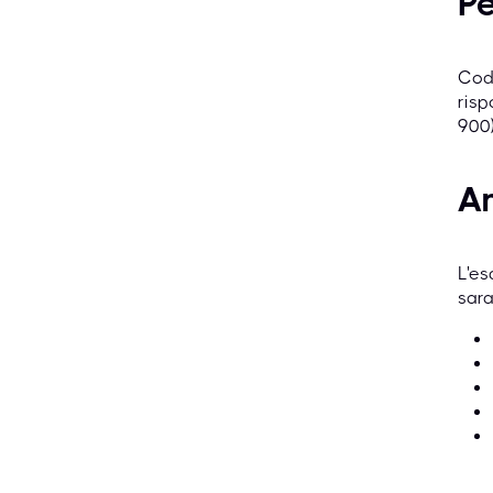
P
Cod
risp
900)
Am
L'es
sara