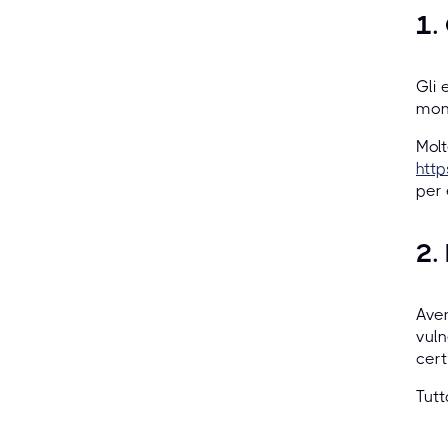
1.
Gli 
mond
Molt
htt
per 
2.
Aver
vuln
cert
Tutt