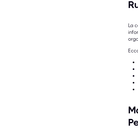
Ru
La c
info
orga
Ecco
Mo
P