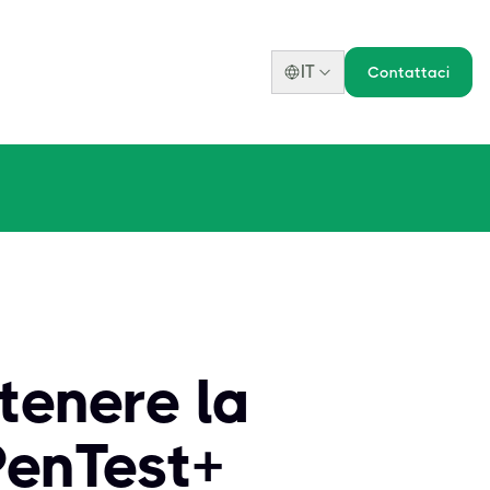
IT
Contattaci
ttenere la
PenTest+