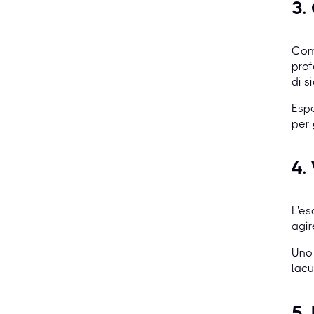
3.
Comp
prof
di s
Espe
per 
4.
L'e
agir
Un
lacu
5.