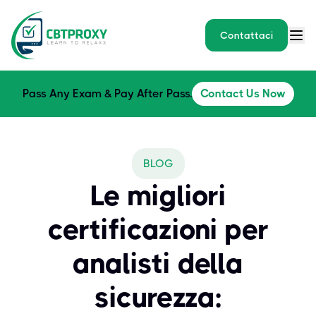
Contattaci
Pass Any Exam & Pay After Pass.
Contact Us Now
BLOG
Le migliori
certificazioni per
analisti della
sicurezza: