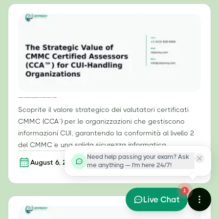
Il valore strategico dei valutatori certificati CMMC (CCA™) per le organizzazioni che gestiscono informazioni CUI (Controlled Unclassified Information).
Scoprite il valore strategico dei valutatori certificati
CMMC (CCA™) per le organizzazioni che gestiscono
informazioni CUI, garantendo la conformità al livello 2
del CMMC e una solida sicurezza informatica.
Need help passing your exam? Ask
August 6, 2026
Per saperne di più
me anything — I'm here 24/7!
1
Live Chat