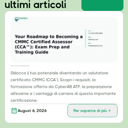
ultimi articoli
Il tuo percorso per diventare un valutatore certificato CMMC (CCA™): guida alla preparazione all'esame e alla formazione.
Sblocca il tuo potenziale diventando un valutatore
certificato CMMC (CCA™). Scopri i requisiti, la
formazione offerta da CyberAB ATP, la preparazione
all'esame e i vantaggi di carriera di questa importante
certificazione.
August 6, 2026
Per saperne di più