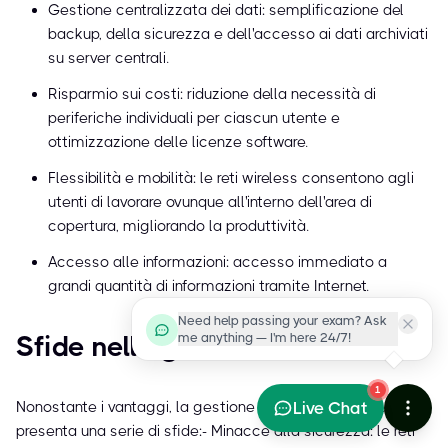
Gestione centralizzata dei dati: semplificazione del
backup, della sicurezza e dell'accesso ai dati archiviati
su server centrali.
Risparmio sui costi: riduzione della necessità di
periferiche individuali per ciascun utente e
ottimizzazione delle licenze software.
Flessibilità e mobilità: le reti wireless consentono agli
utenti di lavorare ovunque all'interno dell'area di
copertura, migliorando la produttività.
Accesso alle informazioni: accesso immediato a
grandi quantità di informazioni tramite Internet.
Need help passing your exam? Ask
me anything — I'm here 24/7!
Sfide nella gestione delle reti
1
Live Chat
Nonostante i vantaggi, la gestione delle reti di computer
presenta una serie di sfide:- Minacce alla sicurezza: le reti