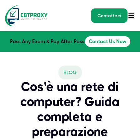
Contattaci
Pass Any Exam & Pay After Pass.
Contact Us Now
BLOG
Cos'è una rete di
computer? Guida
completa e
preparazione