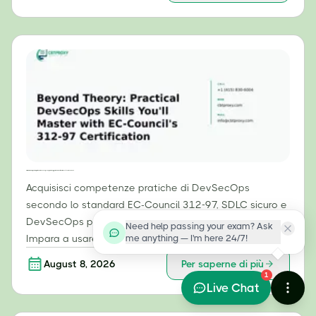
Oltre la teoria: competenze pratiche di DevSecOps che padroneggerai con la certificazione 312-97 di EC-Council.
Acquisisci competenze pratiche di DevSecOps
secondo lo standard EC-Council 312-97, SDLC sicuro e
DevSecOps per il cloud con la certificazione ECDE.
Need help passing your exam? Ask
me anything — I'm here 24/7!
Impara a usare Keywhiz CLI e molto altro.
August 8, 2026
Per saperne di più
1
Live Chat