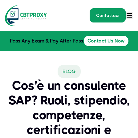
Contattaci
Pass Any Exam & Pay After Pass.
Contact Us Now
BLOG
Cos'è un consulente
SAP? Ruoli, stipendio,
competenze,
certificazioni e