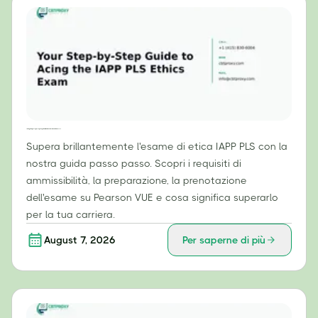
La tua guida passo passo per superare brillantemente l'esame di etica IAPP PLS
Supera brillantemente l'esame di etica IAPP PLS con la
nostra guida passo passo. Scopri i requisiti di
ammissibilità, la preparazione, la prenotazione
dell'esame su Pearson VUE e cosa significa superarlo
per la tua carriera.
August 7, 2026
Per saperne di più