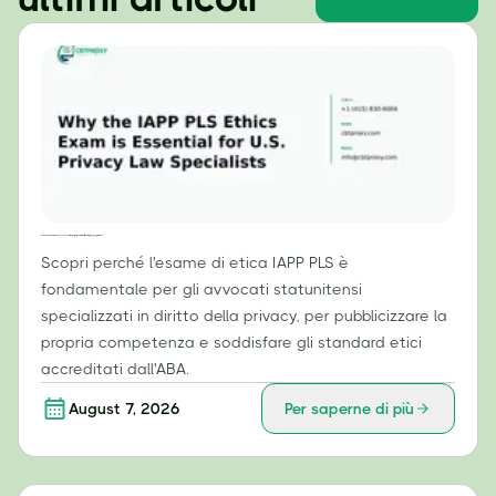
Perché l'esame di etica IAPP PLS è essenziale per gli specialisti in diritto della privacy negli Stati Uniti
Scopri perché l'esame di etica IAPP PLS è
fondamentale per gli avvocati statunitensi
specializzati in diritto della privacy, per pubblicizzare la
propria competenza e soddisfare gli standard etici
accreditati dall'ABA.
August 7, 2026
Per saperne di più