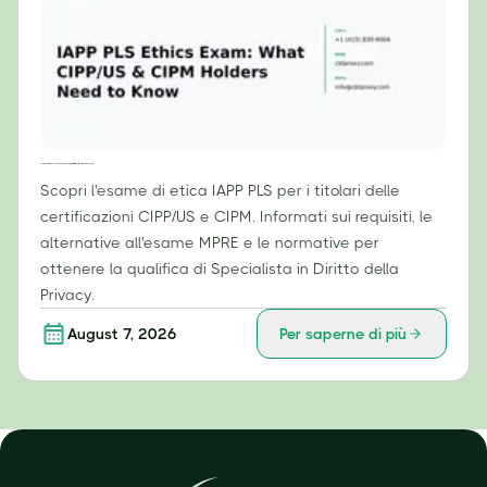
Esame di etica IAPP PLS: cosa devono sapere i titolari di certificazioni CIPP/US e CIPM
Scopri l'esame di etica IAPP PLS per i titolari delle
certificazioni CIPP/US e CIPM. Informati sui requisiti, le
alternative all'esame MPRE e le normative per
ottenere la qualifica di Specialista in Diritto della
Privacy.
August 7, 2026
Per saperne di più