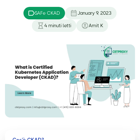
SAFe CKAD
January 9, 2023
4
minuti letti
Amit K
Cos'è CKAD?