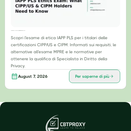
Esame di etica IAPP PLS: cosa devono sapere i titolari di certificazioni CIPP/US e CIPM
Scopri l'esame di etica IAPP PLS per i titolari delle
certificazioni CIPP/US e CIPM. Informati sui requisiti, le
alternative all'esame MPRE e le normative per
ottenere la qualifica di Specialista in Diritto della
Privacy.
August 7, 2026
Per saperne di più