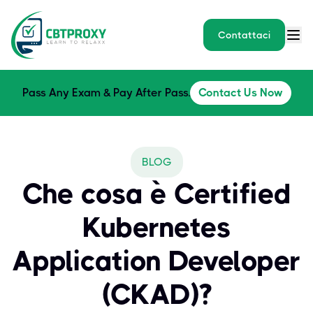
Contattaci
Pass Any Exam & Pay After Pass.
Contact Us Now
BLOG
Che cosa è Certified
Kubernetes
Application Developer
(CKAD)?