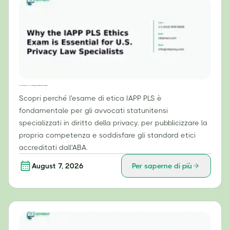
Perché l'esame di etica IAPP PLS è essenziale per gli specialisti in diritto della privacy negli Stati Uniti
Scopri perché l'esame di etica IAPP PLS è
fondamentale per gli avvocati statunitensi
specializzati in diritto della privacy, per pubblicizzare la
propria competenza e soddisfare gli standard etici
accreditati dall'ABA.
August 7, 2026
Per saperne di più