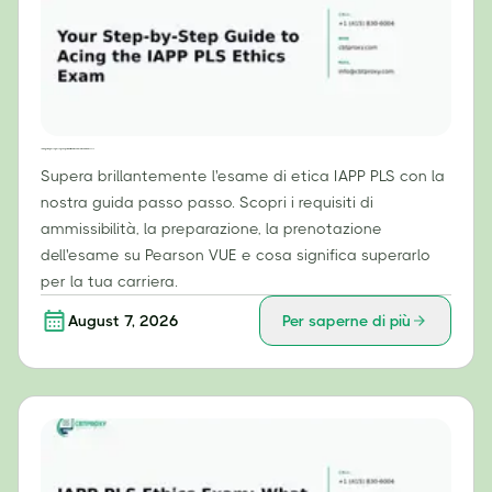
La tua guida passo passo per superare brillantemente l'esame di etica IAPP PLS
Supera brillantemente l'esame di etica IAPP PLS con la
nostra guida passo passo. Scopri i requisiti di
ammissibilità, la preparazione, la prenotazione
dell'esame su Pearson VUE e cosa significa superarlo
per la tua carriera.
August 7, 2026
Per saperne di più