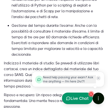
nell'utilizzo di Python per lo scripting di exploit e
l'automazione, e di Scapy per la manipolazione e
l'analisi dei pacchetti di rete.
Gestione del tempo durante l'esame: Anche con la
possibilità di consultare il materiale d'esame, il limite di
tempo di tre ore per 60 domande richiede efficienza.
Esercitati a rispondere alle domande in condizioni di
tempo limitato per migliorare la velocità e la capacità
decisionale.
Indicizza il materiale di studio: Se prevedi di utilizzare libri
cartacei, crea un indice dettagliato del materiale del tuo
corso SANS. Questo ti permetterà di trovare rapidamente le
Need help passing your exam? Ask
informazioni durante l'esame a libro aperto, risparmiando
me anything — I'm here 24/7!
tempo prezioso.
1
Riposo e recupero: Un riposo adeguato prima dell'esame è
Live Chat
fondamentale. Una mente fresca rende meglio sotto
pressione.