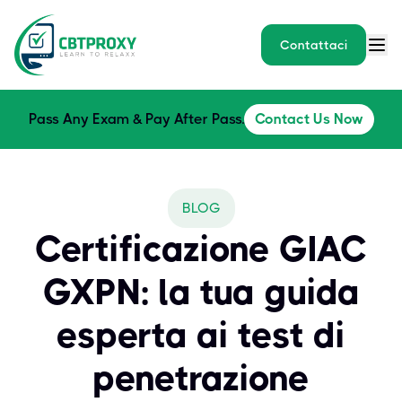
Contattaci
Pass Any Exam & Pay After Pass.
Contact Us Now
BLOG
Certificazione GIAC
GXPN: la tua guida
esperta ai test di
penetrazione