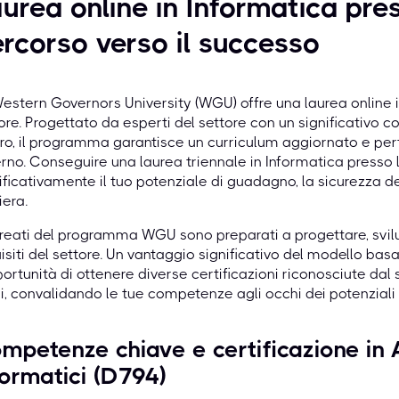
urea online in Informatica pr
rcorso verso il successo
estern Governors University (WGU) offre una laurea online i
ore. Progettato da esperti del settore con un significativo 
ro, il programma garantisce un curriculum aggiornato e pe
rno. Conseguire una laurea triennale in Informatica presso
ificativamente il tuo potenziale di guadagno, la sicurezza de
iera.
ureati del programma WGU sono preparati a progettare, svilu
isiti del settore. Un vantaggio significativo del modello b
portunità di ottenere diverse certificazioni riconosciute da
i, convalidando le tue competenze agli occhi dei potenziali d
mpetenze chiave e certificazione in A
formatici (D794)