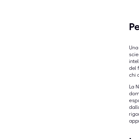
Pe
Una 
scie
inte
del 
chi 
La N
doma
espo
dall
rigo
appr