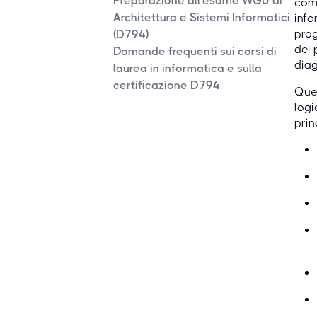
Preparazione all'esame WGU di
come
Architettura e Sistemi Informatici
info
prog
(D794)
dei 
Domande frequenti sui corsi di
diag
laurea in informatica e sulla
certificazione D794
Ques
logi
prin