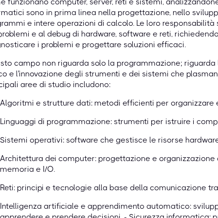
 funzionano computer, server, reti e sistemi, analizzandone 
rmatici sono in prima linea nella progettazione, nello svilupp
rammi e intere operazioni di calcolo. Le loro responsabilità
problemi e al debug di hardware, software e reti, richiedend
nosticare i problemi e progettare soluzioni efficaci.
to campo non riguarda solo la programmazione; riguarda la 
co e l'innovazione degli strumenti e dei sistemi che plasman
cipali aree di studio includono:
Algoritmi e strutture dati: metodi efficienti per organizzare
Linguaggi di programmazione: strumenti per istruire i comp
Sistemi operativi: software che gestisce le risorse hardwar
Architettura dei computer: progettazione e organizzazione de
memoria e I/O.
Reti: principi e tecnologie alla base della comunicazione tr
Intelligenza artificiale e apprendimento automatico: sviluppo
apprendere e prendere decisioni. - Sicurezza informatica: p