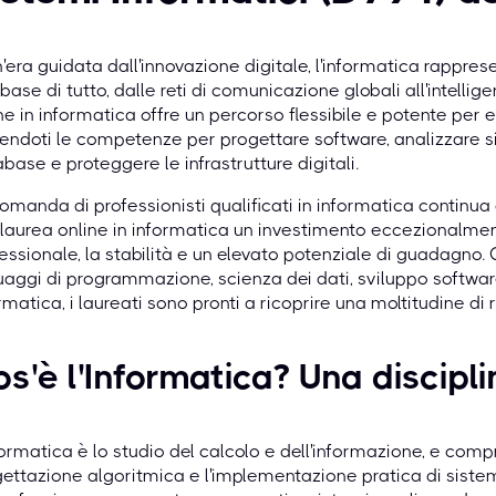
n'era guidata dall'innovazione digitale, l'informatica rappre
 base di tutto, dalle reti di comunicazione globali all'intelli
ne in informatica offre un percorso flessibile e potente per 
endoti le competenze per progettare software, analizzare s
base e proteggere le infrastrutture digitali.
omanda di professionisti qualificati in informatica continu
laurea online in informatica un investimento eccezionalmen
essionale, la stabilità e un elevato potenziale di guadagno
uaggi di programmazione, scienza dei dati, sviluppo software
rmatica, i laureati sono pronti a ricoprire una moltitudine di r
s'è l'Informatica? Una discip
formatica è lo studio del calcolo e dell'informazione, e comp
ettazione algoritmica e l'implementazione pratica di siste