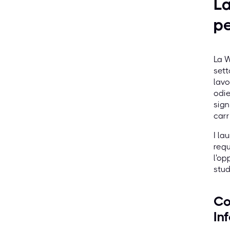
La
pe
La W
sett
lavo
odie
sign
carr
I la
requ
l'op
stud
Co
In