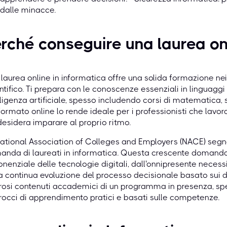
dalle minacce.
rché conseguire una laurea onl
laurea online in informatica offre una solida formazione ne
ntifico. Ti prepara con le conoscenze essenziali in linguagg
lligenza artificiale, spesso includendo corsi di matematica, st
formato online lo rende ideale per i professionisti che lavor
desidera imparare al proprio ritmo.
ational Association of Colleges and Employers (NACE) seg
nda di laureati in informatica. Questa crescente domanda 
nenziale delle tecnologie digitali, dall'onnipresente necessit
a continua evoluzione del processo decisionale basato sui dat
rosi contenuti accademici di un programma in presenza, spes
occi di apprendimento pratici e basati sulle competenze.