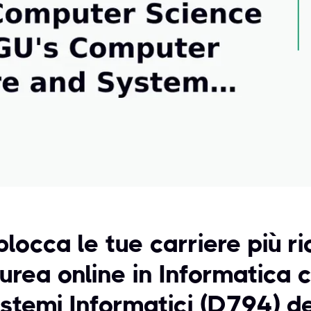
locca le tue carriere più ri
aurea online in Informatica 
istemi Informatici (D794) 