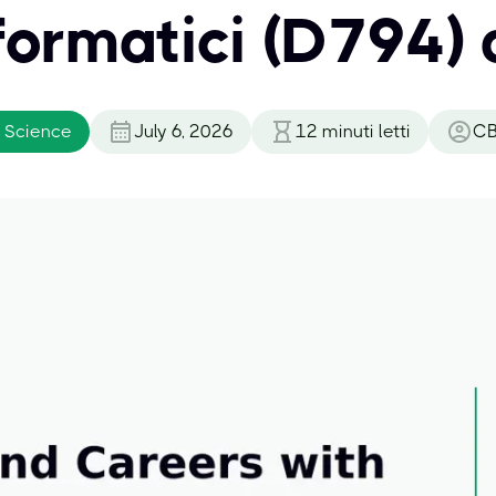
nformatici (D794)
 Science
July 6, 2026
12
minuti letti
CB