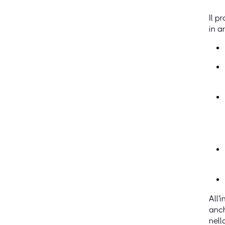
Il p
in a
All'
anc
nell