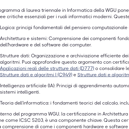
rogramma di laurea triennale in Informatica della WGU pone l
ree critiche essenziali per i ruoli informatici moderni. Quest
Logica: principi fondamentali del pensiero computazionale e
Architettura e sistemi: Comprensione dei componenti fond
dell'hardware e del software dei computer.
Strutture dati: Organizzazione e archiviazione efficiente dei
algoritmi. Puoi approfondire questo argomento con certifi
Applicazioni reali delle strutture dati (D777)
o consolidare l
Strutture dati e algoritmi I (C949)
e
Strutture dati e algoritm
Intelligenza artificiale (IA): Principi di apprendimento automa
sistemi intelligenti.
Teoria dell'informatica: i fondamenti teorici del calcolo, in
interno del programma WGU, la certificazione in Architettura
he come ICSC 5203, è una componente chiave. Questa cert
a comprensione di come i componenti hardware e software 