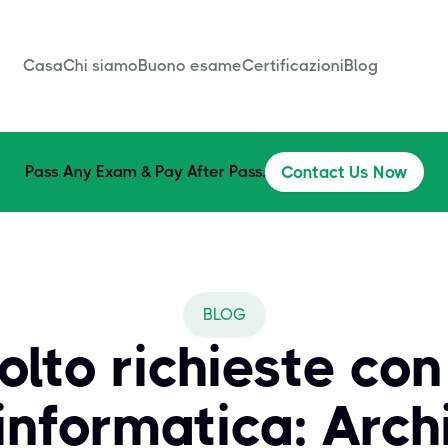
Casa
Chi siamo
Buono esame
Certificazioni
Blog
Pass Any Exam & Pay After Pass.
Contact Us Now
BLOG
olto richieste con
 informatica: Arch