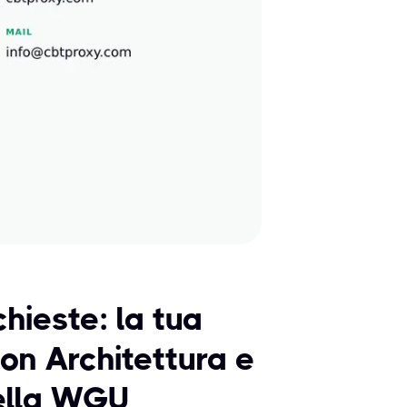
chieste: la tua
con Architettura e
della WGU