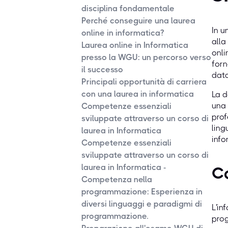
disciplina fondamentale
Perché conseguire una laurea
In u
online in informatica?
alla
Laurea online in Informatica
onli
presso la WGU: un percorso verso
forn
il successo
data
Principali opportunità di carriera
con una laurea in informatica
La d
una 
Competenze essenziali
prof
sviluppate attraverso un corso di
ling
laurea in Informatica
info
Competenze essenziali
sviluppate attraverso un corso di
laurea in Informatica -
Co
Competenza nella
programmazione: Esperienza in
diversi linguaggi e paradigmi di
L'in
programmazione.
prog