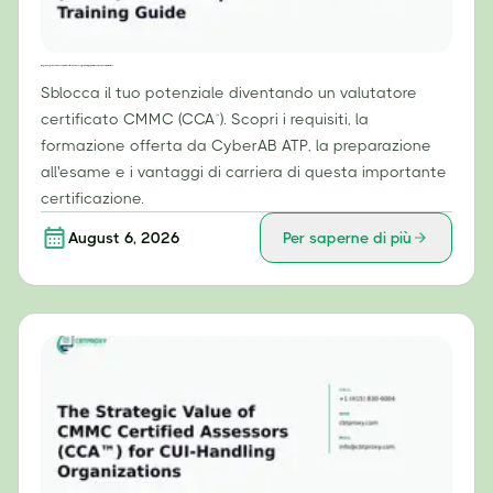
Il tuo percorso per diventare un valutatore certificato CMMC (CCA™): guida alla preparazione all'esame e alla formazione.
Sblocca il tuo potenziale diventando un valutatore
certificato CMMC (CCA™). Scopri i requisiti, la
formazione offerta da CyberAB ATP, la preparazione
all'esame e i vantaggi di carriera di questa importante
certificazione.
August 6, 2026
Per saperne di più