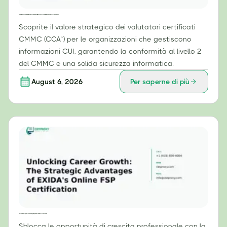
Il valore strategico dei valutatori certificati CMMC (CCA™) per le organizzazioni che gestiscono informazioni CUI (Controlled Unclassified Information).
Scoprite il valore strategico dei valutatori certificati
CMMC (CCA™) per le organizzazioni che gestiscono
informazioni CUI, garantendo la conformità al livello 2
del CMMC e una solida sicurezza informatica.
August 6, 2026
Per saperne di più
Sbloccare la crescita professionale: i vantaggi strategici della certificazione FSP online di EXIDA
Sblocca le opportunità di crescita professionale con la