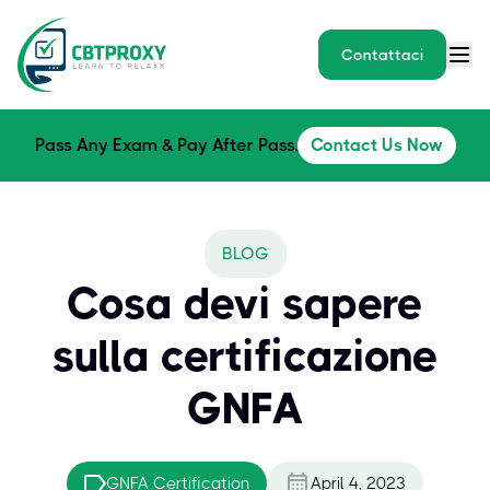
Contattaci
Pass Any Exam & Pay After Pass.
Contact Us Now
BLOG
Cosa devi sapere
sulla certificazione
GNFA
GNFA Certification
April 4, 2023