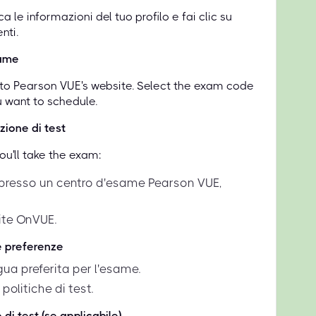
a le informazioni del tuo profilo e fai clic su
nti.
same
d to Pearson VUE's website. Select the exam code
u want to schedule.
zione di test
u'll take the exam:
presso un centro d'esame Pearson VUE,
ite OnVUE.
e preferenze
ngua preferita per l'esame.
politiche di test.
 di test (se applicabile)