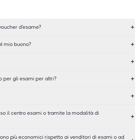
 voucher d'esame?
el mio buono?
 per gli esami per altri?
sso il centro esami o tramite la modalità di
ono più economici rispetto ai venditori di esami o ad