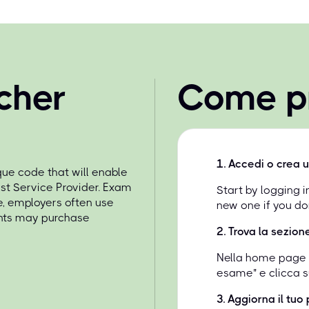
cher
Come p
1
.
Accedi o crea 
e code that will enable
st Service Provider. Exam
Start by logging 
e, employers often use
new one if you do
ents may purchase
2
.
Trova la sezion
Nella home page de
esame" e clicca su
3
.
Aggiorna il tuo 