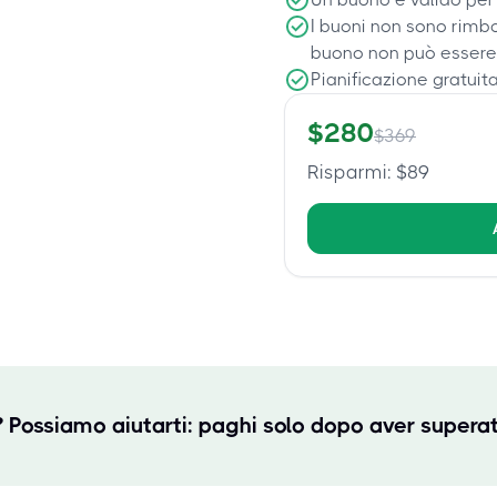
I buoni non sono rimbo
buono non può essere
Pianificazione gratuit
$
280
$
369
Risparmi
: $
89
? Possiamo aiutarti: paghi solo dopo aver supera