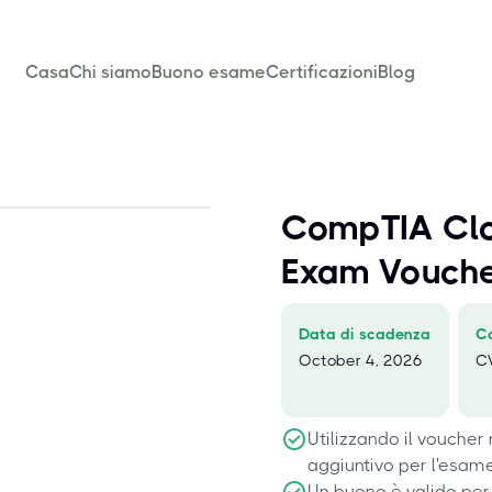
Casa
Chi siamo
Buono esame
Certificazioni
Blog
CompTIA Cl
Exam Vouch
Data di scadenza
C
October 4, 2026
C
Utilizzando il voucher
aggiuntivo per l'esame
Un buono è valido per