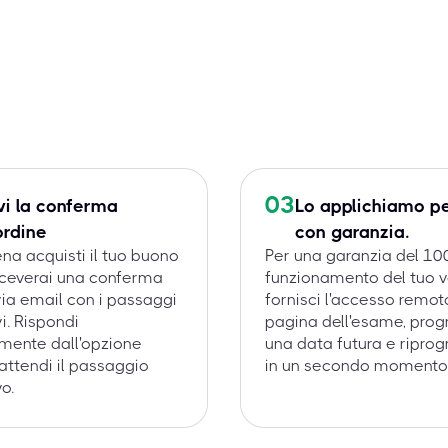
03
vi la conferma
Lo applichiamo pe
ordine
con garanzia.
a acquisti il tuo buono
Per una garanzia del 10
iceverai una conferma
funzionamento del tuo v
via email con i passaggi
fornisci l'accesso remoto
i. Rispondi
pagina dell'esame, pr
mente dall'opzione
una data futura e ripr
 attendi il passaggio
in un secondo momento
o.