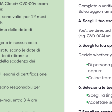
TIA Cloud+ CV0-004 exam
Completa o verific
r.
Salva aggiorname
i, sono validi per 12 mesi
4
.
Scegli il tuo e
e.
ima della data di
You'll be directe
(e.g. CV0-004) yo
gata in nessun caso.
5
.
Scegli la tua op
ostituiscono le date di
Decide whether yo
o di ritirare le
 della scadenza dei
Di persona 
oppure
i esami di certificazione,
Online tram
i.
 sono responsabili per
6
.
Seleziona le tu
Scegli la li
 e-mail entro 3-4 ore
Accettare le 
7
.
Scegli un centro