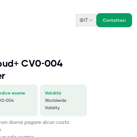
IT
Contattaci
oud+ CV0-004
er
odice esame
Validità
V0-004
Worldwide
Validity
 non dovrai pagare alcun costo
.
 un solo esame.