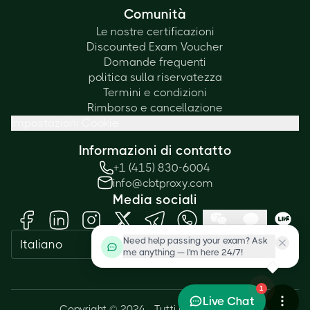
Comunità
Le nostre certificazioni
Discounted Exam Voucher
Domande frequenti
politica sulla riservatezza
Termini e condizioni
Rimborso e cancellazione
Impostazioni Cookie
Informazioni di contatto
+1 (415) 830-6004
info@cbtproxy.com
Media sociali
Need help passing your exam? Ask
Italiano
me anything — I'm here 24/7!
1
Live Chat
Copyright © 2024 - Tutti i diritti riservati.