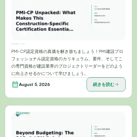
PMI-CPを徹底解説：この建設業界特有の資格がプロジェクトリーダーにとって不可欠な理由とは？
PMI-CP認定資格の真価を解き放ちましょう！PMI建設プロ
フェッショナル認定資格のカリキュラム、要件、そしてこ
の専門資格が建設業界のプロジェクトリーダーをどのよう
に向上させるかについて学びましょう。
August 5, 2026
続きを読む