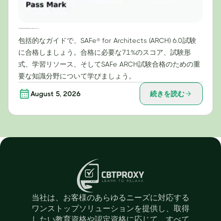
SAFe® for Architects (ARCH) 試験で高得点を取るための戦略：合格点71%を目指す
包括的なガイドで、SAFe® for Architects (ARCH) 6.0試験
に合格しましょう。合格に必要な71%のスコア、試験形
式、学習リソース、そしてSAFe ARCH試験合格のための重
要な知識分野について学びましょう。
August 5, 2026
続きを読む
当社は、お客様のあらゆるニーズに対応する
ワンストップソリューションを提供し、取得
したい教育資格や認定資格に応じて、すべて