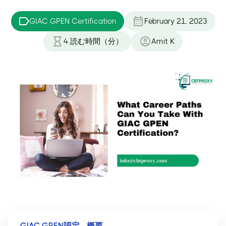
GIAC GPEN Certification
February 21, 2023
4
読む時間（分）
Amit K
GIAC GPEN認定 - 概要