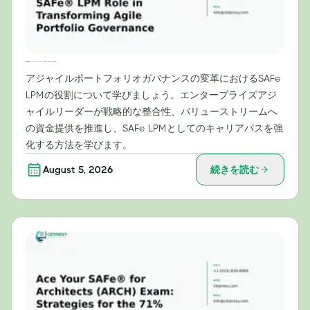
予算編成を超えて：アジャイルポートフォリオガバナンスの変革におけるSAFe® LPMの役割
アジャイルポートフォリオガバナンスの変革におけるSAFe
LPMの役割について学びましょう。エンタープライズアジ
ャイルリーダーが戦略的な整合性、バリューストリームへ
の資金提供を推進し、SAFe LPMとしてのキャリアパスを強
化する方法を学びます。
August 5, 2026
続きを読む