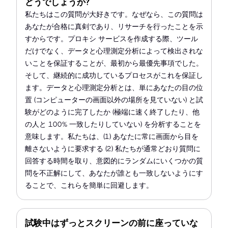
どうでしょうか?
私たちはこの質問が大好きです。なぜなら、この質問は
あなたが合格に真剣であり、リサーチを行ったことを示
すからです。プロキシ サービスを作成する際、ツール
だけでなく、データと心理測定分析によって検出されな
いことを保証することが、最初から最優先事項でした。
そして、継続的に成功しているプロセスがこれを保証し
ます。データと心理測定分析とは、単にあなたの目の位
置 (コンピューターの画面以外の場所を見ていない) と試
験がどのように完了したか (極端に速く終了したり、他
の人と 100% 一致したりしていない) を分析することを
意味します。私たちは、(1) あなたに常に画面から目を
離さないように要求する (2) 私たちが通常どおり質問に
回答する時間を取り、意図的にランダムにいくつかの質
問を不正解にして、あなたが誰とも一致しないようにす
ることで、これらを簡単に回避します。
試験中はずっとスクリーンの前に座っていな