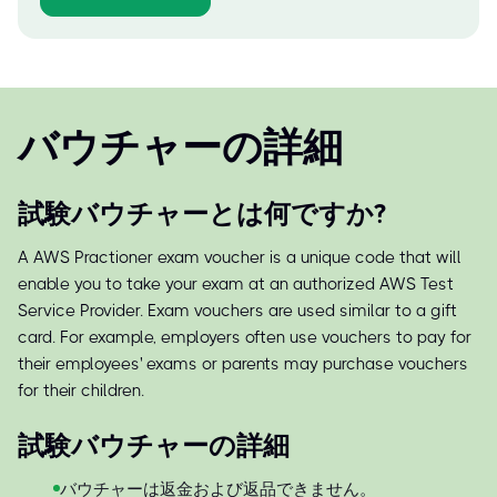
バウチャーの詳細
試験バウチャーとは何ですか?
A AWS Practioner exam voucher is a unique code that will
enable you to take your exam at an authorized AWS Test
Service Provider. Exam vouchers are used similar to a gift
card. For example, employers often use vouchers to pay for
their employees' exams or parents may purchase vouchers
for their children.
試験バウチャーの詳細
バウチャーは返金および返品できません。