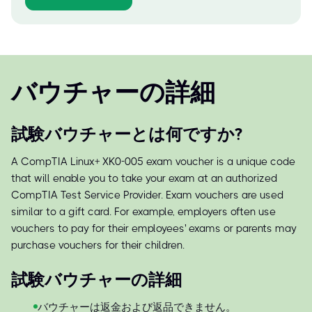
バウチャーの詳細
試験バウチャーとは何ですか?
A CompTIA Linux+ XK0-005 exam voucher is a unique code
that will enable you to take your exam at an authorized
CompTIA Test Service Provider. Exam vouchers are used
similar to a gift card. For example, employers often use
vouchers to pay for their employees' exams or parents may
purchase vouchers for their children.
試験バウチャーの詳細
バウチャーは返金および返品できません。