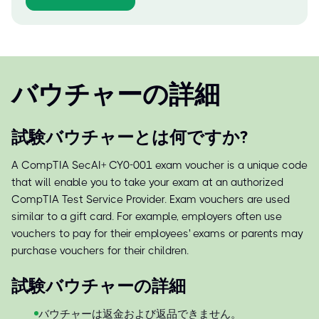
バウチャーの詳細
試験バウチャーとは何ですか?
A CompTIA SecAI+ CY0-001 exam voucher is a unique code
that will enable you to take your exam at an authorized
CompTIA Test Service Provider. Exam vouchers are used
similar to a gift card. For example, employers often use
vouchers to pay for their employees' exams or parents may
purchase vouchers for their children.
試験バウチャーの詳細
バウチャーは返金および返品できません。