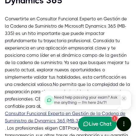
Dynamics 365
Convertirte en Consultor Funcional Experto en Gestión de
la Cadena de Suministro de Microsoft Dynamics 365 (MB-
335) es un hito importante que puede impactar
profundamente tu trayectoria profesional. Consolida tu
experiencia en una aplicación empresarial clave y te
posiciona como líder en el dinámico campo de la gestión
de la cadena de suministro. Ya sea que busques mejorar tu
puesto actual, explorar nuevas oportunidades o
simplemente validar tus habilidades, esta certificación es
una credencial valiosa.No permita que la complejidad de la
preparación para el examen le impida alcanzar sus metas
Need help passing your exam? Ask
profesionales. CBTProxy ofrece la ruta más recomendada y
me anything — I'm here 24/7!
confiable para obtener la certificación
Consultor Funcional Experto en Gestión de la Cadena de
1
Suministro de Dynamics 365 (MB-335)
Live Chat
. Los profesionales eligen CBTProxy por su total
transparencia, sus altas tasas de aprobación y su garantía