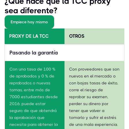
¿Qué hace que la TCC proxy
sea diferente?
Empiece hoy mismo
PROXY DE LA TCC
OTROS
Pasando la garantía
Con una tasa de 100 %
Con proveedores que son
de aprobados y 0 % de
nuevos en el mercado o
reprobados o nuevas
con bajas tasas de éxito,
tomas, entre más de
corre el riesgo de
7000 estudiantes desde
reprobar su examen,
2016, puede estar
perder su dinero por
seguro de que obtendrá
tener que volver a
la aprobación que
tomarlo y sufrir el estrés
necesita para obtener la
de una mala experiencia.