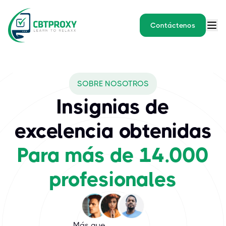
Contáctenos
Who is CBTPROXY?
SOBRE NOSOTROS
CBTPROXY LTD is a certification-support company founded by Va
Insignias de
excelencia obtenidas
Para más de 14.000
profesionales
Más que