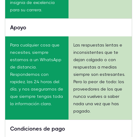
insignia de excelencia
para su carrera.
Apoyo
Para cualquier cosa que
Las respuestas lentas e
necesites, siempre
inconsistentes que te
estamos a un WhatsApp
dejan colgado o con
de distancia.
respuestas a medias
Respondemos con
siempre son estresantes.
rapidez, las 24 horas del
Pero lo peor de todo: los
día, y nos aseguramos de
proveedores de los que
que siempre tengas toda
nunca vuelves a saber
la información clara.
nada una vez que has
pagado.
Condiciones de pago