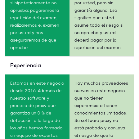
si hipotéticamente no
por usted, pero sin
aprueba: pagaremos la
garantía alguna. Eso
repetición del examen,
significa que usted
realizaremos el examen
asume todo el riesgo si
por usted y nos
no aprueba y usted
aseguraremos de que
deberá pagar por la
apruebe.
repetición del examen.
Experiencia
Estamos en este negocio
Hay muchos proveedores
desde 2016. Además de
nuevos en este negocio
nuestro software y
que no tienen
proceso de proxy que
experiencia o tienen
garantiza un 0 % de
conocimientos limitados.
detección, a lo largo de
Su software proxy no
los años hemos formado
está probado y conlleva
un equipo de expertos
el riesgo de que lo