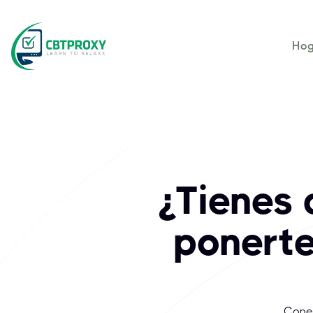
Hog
¿Tienes 
ponerte
Conec