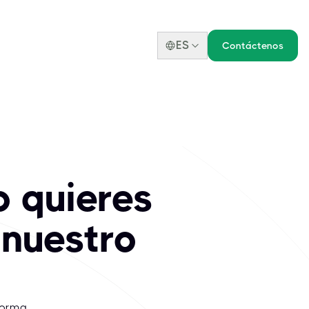
ES
Contáctenos
o quieres
 nuestro
forma.