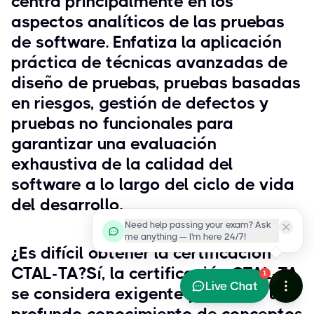
centra principalmente en los
aspectos analíticos de las pruebas
de software. Enfatiza la aplicación
práctica de técnicas avanzadas de
diseño de pruebas, pruebas basadas
en riesgos, gestión de defectos y
pruebas no funcionales para
garantizar una evaluación
exhaustiva de la calidad del
software a lo largo del ciclo de vida
del desarrollo.
Need help passing your exam? Ask
me anything — I'm here 24/7!
¿Es difícil obtener la certificación
CTAL-TA?Sí, la certificación CTAL-TA
1
Live Chat
se considera exigente y requiere un