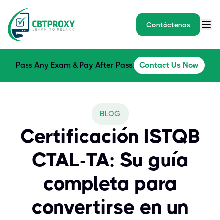
Contáctenos
Pass Any Exam & Pay After Pass.
Contact Us Now
BLOG
Certificación ISTQB
CTAL-TA: Su guía
completa para
convertirse en un