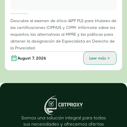
Examen de ética IAPP PLS: Lo que los titulares de las certificaciones CIPP/US y CIPM deben saber.
Descubre el examen de ética IAPP PLS para titulares de
las certificaciones CIPP/US y CIPM. Infórmate sobre los
requisitos, las alternativas al MPRE y las políticas para
obtener la designación de Especialista en Derecho de
la Privacidad.
August 7, 2026
Leer más
Somos una solución integral para todas
sus necesidades y ofrecemos ofertas