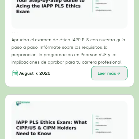
Tu guía paso a paso para aprobar con éxito el examen de ética PLS de la IAPP
Aprueba el examen de ética IAPP PLS con nuestra guía
paso a paso. Infórmate sobre los requisitos, la
preparación, la programación en Pearson VUE y las
implicaciones de aprobar para tu carrera profesional.
August 7, 2026
Leer más