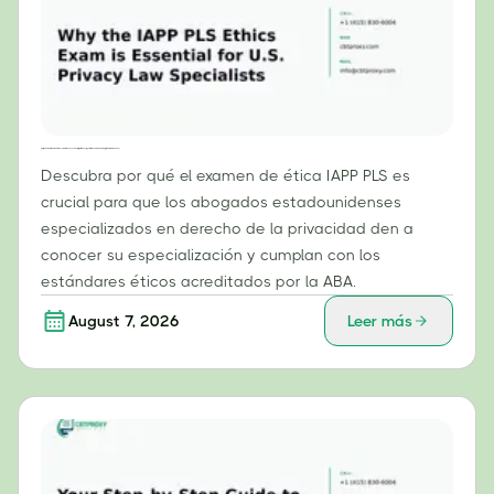
¿Por qué el examen de ética PLS de la IAPP es esencial para los especialistas en derecho de privacidad de EE. UU.?
Descubra por qué el examen de ética IAPP PLS es
crucial para que los abogados estadounidenses
especializados en derecho de la privacidad den a
conocer su especialización y cumplan con los
estándares éticos acreditados por la ABA.
August 7, 2026
Leer más