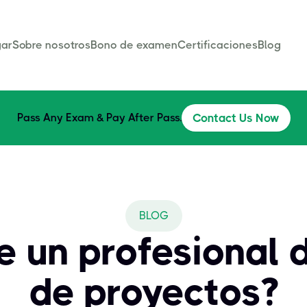
ar
Sobre nosotros
Bono de examen
Certificaciones
Blog
Pass Any Exam & Pay After Pass.
Contact Us Now
BLOG
 un profesional 
de proyectos?