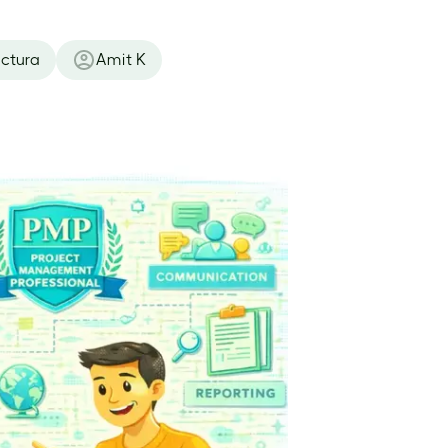
ectura
Amit K