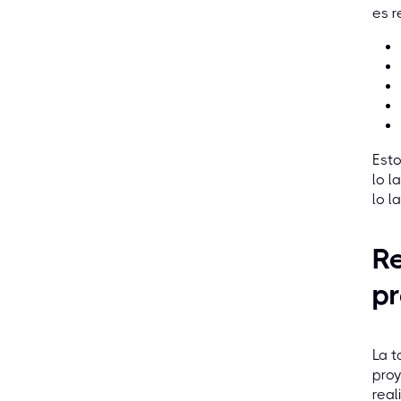
es r
Esto
lo l
lo l
Re
p
La t
proy
real