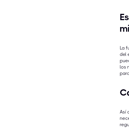
Es
mi
La f
del 
pue
los 
para
Co
Así
nece
regu