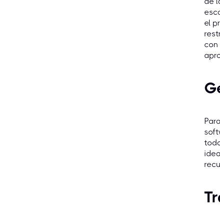
de l
esca
el p
rest
con 
apr
Ge
Para
soft
todo
idea
recu
Tr