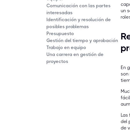
capa
Comunicación con las partes
un s
interesadas
role
Identificación y resolución de
posibles problemas
Presupuesto
Re
Gestión del tiempo y aprobación
p
Trabajo en equipo
Una carrera en gestión de
proyectos
En g
son 
tiem
Much
fáci
aume
Las 
del 
de v