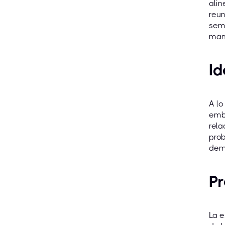
alin
reun
sem
mant
Id
A lo
emba
rela
prob
demo
P
La e