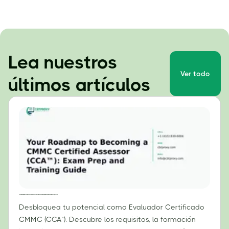
Lea nuestros
Ver todo
últimos artículos
Tu hoja de ruta para convertirte en un Evaluador Certificado CMMC (CCA™): Guía de preparación para el examen y capacitación
Desbloquea tu potencial como Evaluador Certificado
CMMC (CCA™). Descubre los requisitos, la formación