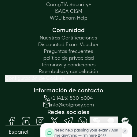
CompTIA Security+
ISACA CISM
WGU Exam Help
Comunidad
Nuestras Certificaciones
Discounted Exam Voucher
Preguntas frecuentes
política de privacidad
Términos y condiciones
Reembolso y cancelación
Configuración de Cookies
Información de contacto
+1 (415) 830-6004
info@cbtproxy.com
Redes sociales
Need help passing your exam? Ask
Español
me anything — I'm here 24/7!