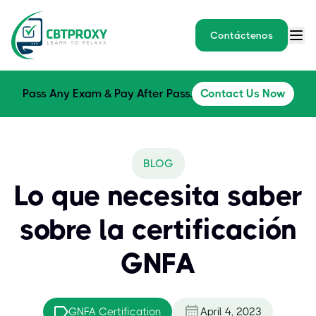
Contáctenos
Pass Any Exam & Pay After Pass.
Contact Us Now
BLOG
Lo que necesita saber
sobre la certificación
GNFA
GNFA Certification
April 4, 2023