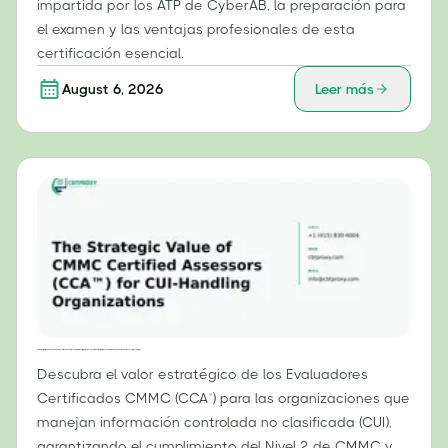
impartida por los ATP de CyberAB, la preparación para
el examen y las ventajas profesionales de esta
certificación esencial.
August 6, 2026
Leer más
El valor estratégico de los evaluadores certificados CMMC (CCA™) para las organizaciones que manejan información controlada no clasificada (CUI, por sus siglas en inglés)
Descubra el valor estratégico de los Evaluadores
Certificados CMMC (CCA™) para las organizaciones que
manejan información controlada no clasificada (CUI),
garantizando el cumplimiento del Nivel 2 de CMMC y