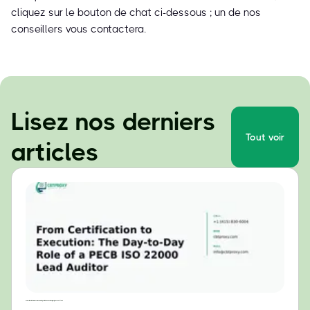
cliquez sur le bouton de chat ci-dessous ; un de nos
conseillers vous contactera.
Lisez nos derniers
Tout voir
articles
De la certification à la mise en œuvre : le rôle quotidien d'un auditeur principal PECB ISO 22000