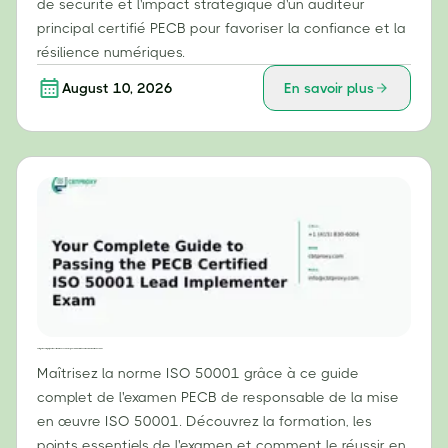
de sécurité et l'impact stratégique d'un auditeur
principal certifié PECB pour favoriser la confiance et la
résilience numériques.
August 10, 2026
En savoir plus
Votre guide complet pour réussir l'examen PECB de responsable de la mise en œuvre de la norme ISO 50001
Maîtrisez la norme ISO 50001 grâce à ce guide
complet de l'examen PECB de responsable de la mise
en œuvre ISO 50001. Découvrez la formation, les
points essentiels de l'examen et comment le réussir en