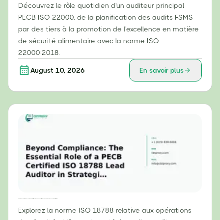
Découvrez le rôle quotidien d'un auditeur principal
PECB ISO 22000, de la planification des audits FSMS
par des tiers à la promotion de l'excellence en matière
de sécurité alimentaire avec la norme ISO
22000:2018.
August 10, 2026
En savoir plus
Au-delà de la conformité : le rôle essentiel d'un auditeur principal certifié ISO 18788 par PECB dans les opérations de sécurité stratégiques
Explorez la norme ISO 18788 relative aux opérations