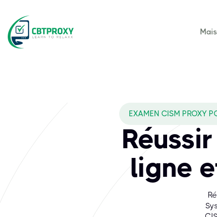
Mai
EXAMEN CISM PROXY POU
Réussir
ligne e
Ré
Sys
CIS