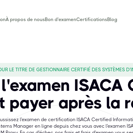
son
À propos de nous
Bon d'examen
Certifications
Blog
R LE TITRE DE GESTIONNAIRE CERTIFIÉ DES SYSTÈMES D'
 l'examen ISACA
t payer après la 
ussissez l'examen de certification ISACA Certified Informat
tems Manager en ligne depuis chez vous avec l'examen I
M Proxy. En cas d'échec, nos frais et frais d'examen vous se