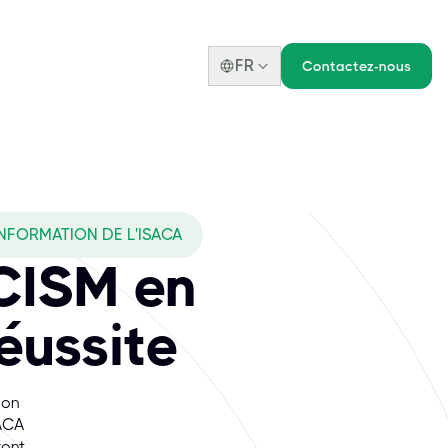
FR
Contactez-nous
INFORMATION DE L'ISACA
 CISM en
réussite
ion
SACA
ront