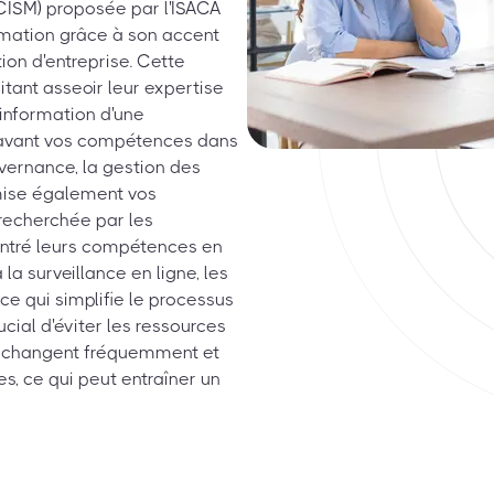
(CISM) proposée par l'ISACA
ormation grâce à son accent
ion d'entreprise. Cette
itant asseoir leur expertise
information d'une
n avant vos compétences dans
uvernance, la gestion des
mise également vos
 recherchée par les
ontré leurs compétences en
la surveillance en ligne, les
e qui simplifie le processus
cial d'éviter les ressources
n changent fréquemment et
s, ce qui peut entraîner un