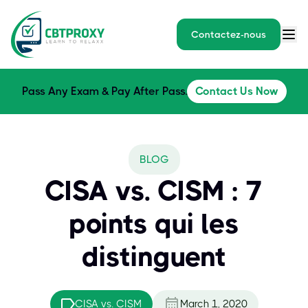
Contactez-nous
Pass Any Exam & Pay After Pass.
Contact Us Now
BLOG
CISA vs. CISM : 7
points qui les
distinguent
CISA vs. CISM
March 1, 2020