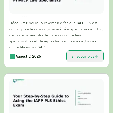
Pourquoi l'examen d'éthique IAPP PLS est essentiel pour les spécialistes du droit américain de la protection de la vie privée
Découvrez pourquoi l'examen d'éthique IAPP PLS est
crucial pour les avocats américains spécialisés en droit
de la vie privée afin de faire connaître leur
spécialisation et de répondre aux normes éthiques
accréditées par l'ABA.
August 7, 2026
En savoir plus