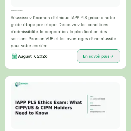
Votre guide étape par étape pour réussir l'examen d'éthique IAPP PLS
Réussissez l'examen d'éthique IAPP PLS grâce à notre
guide étape par étape. Découvrez les conditions
d'admissibilité, la préparation, la planification des
sessions Pearson VUE et les avantages d'une réussite
pour votre carrière.
August 7, 2026
En savoir plus