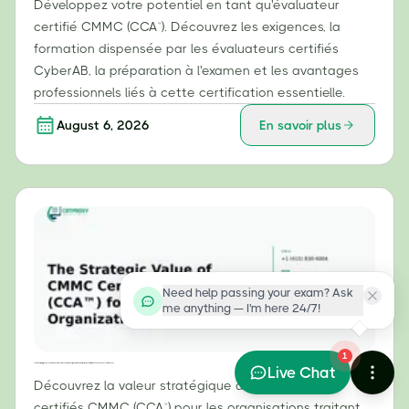
Développez votre potentiel en tant qu'évaluateur
certifié CMMC (CCA™). Découvrez les exigences, la
formation dispensée par les évaluateurs certifiés
CyberAB, la préparation à l'examen et les avantages
professionnels liés à cette certification essentielle.
August 6, 2026
En savoir plus
Need help passing your exam? Ask
me anything — I'm here 24/7!
1
La valeur stratégique des évaluateurs certifiés CMMC (CCA™) pour les organisations manipulant des informations non classifiées contrôlées (CUI)
Live Chat
Découvrez la valeur stratégique des évaluateurs
certifiés CMMC (CCA™) pour les organisations traitant