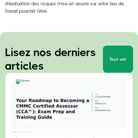
d'évaluation des risques mise en œuvre sur votre lieu de
travail pourrait l'être.
Lisez nos derniers
Tout voir
articles
Votre feuille de route pour devenir évaluateur certifié CMMC (CCA™) : Guide de préparation à l’examen et de formation