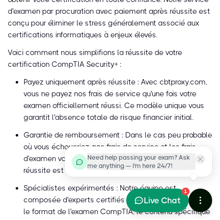
d'examen par procuration avec paiement après réussite est
conçu pour éliminer le stress généralement associé aux
certifications informatiques à enjeux élevés.
Voici comment nous simplifions la réussite de votre
certification CompTIA Security+ :
Payez uniquement après réussite : Avec cbtproxy.com,
vous ne payez nos frais de service qu'une fois votre
examen officiellement réussi. Ce modèle unique vous
garantit l'absence totale de risque financier initial.
Garantie de remboursement : Dans le cas peu probable
où vous échoueriez, nos frais de service et les frais
Need help passing your exam? Ask
d'examen vous sont intégralement remboursés. Votre
me anything — I'm here 24/7!
réussite est notre priorité.
Spécialistes expérimentés : Notre équipe est
1
Live Chat
composée d'experts certifiés maîtrisant parfaitement
le format de l'examen CompTIA, le contenu spécifique