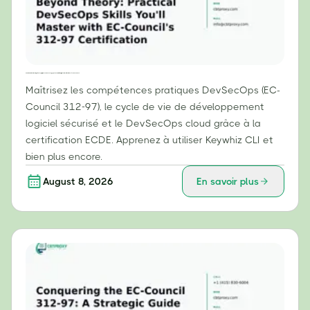
Au-delà de la théorie : compétences pratiques en DevSecOps que vous maîtriserez grâce à la certification 312-97 d’EC-Council
Maîtrisez les compétences pratiques DevSecOps (EC-
Council 312-97), le cycle de vie de développement
logiciel sécurisé et le DevSecOps cloud grâce à la
certification ECDE. Apprenez à utiliser Keywhiz CLI et
bien plus encore.
August 8, 2026
En savoir plus